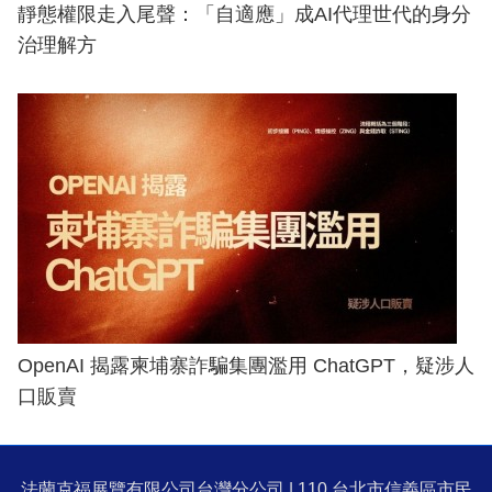
靜態權限走入尾聲：「自適應」成AI代理世代的身分
治理解方
OpenAI 揭露柬埔寨詐騙集團濫用 ChatGPT，疑涉人
口販賣
法蘭克福展覽有限公司台灣分公司 | 110 台北市信義區市民