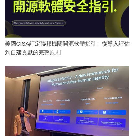
美國CISA訂定聯邦機關開源軟體指引：從導入評估
到自建貢獻的完整原則