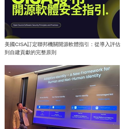
美國CISA訂定聯邦機關開源軟體指引：從導入評估
到自建貢獻的完整原則