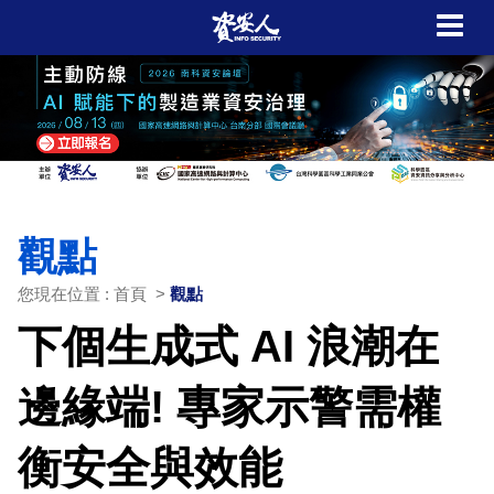
觀點
您現在位置 : 首頁 >
觀點
下個生成式 AI 浪潮在
邊緣端! 專家示警需權
衡安全與效能