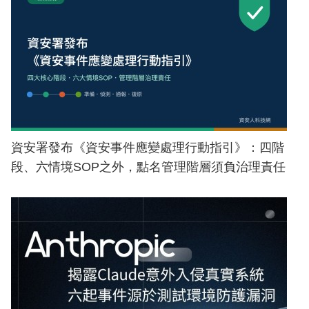
資安署發布《資安事件應變處理行動指引》：四階
段、六情境SOP之外，點名管理階層須負治理責任