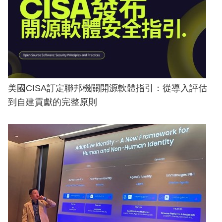
美國CISA訂定聯邦機關開源軟體指引：從導入評估
到自建貢獻的完整原則