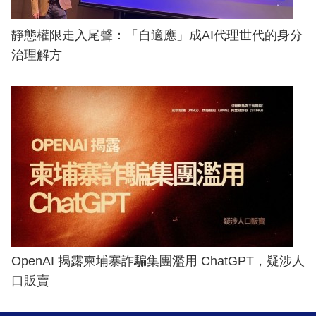
靜態權限走入尾聲：「自適應」成AI代理世代的身分
治理解方
OpenAI 揭露柬埔寨詐騙集團濫用 ChatGPT，疑涉人
口販賣