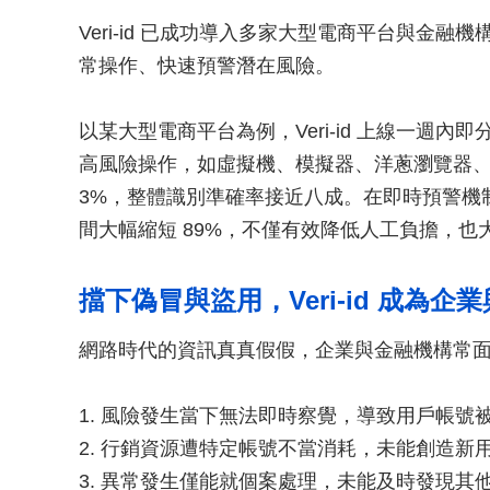
Veri-id 已成功導入多家大型電商平台與金
常操作、快速預警潛在風險。
以某大型電商平台為例，Veri-id 上線一週內即分
高風險操作，如虛擬機、模擬器、洋蔥瀏覽器、隱
3%，整體識別準確率接近八成。在即時預警機
間大幅縮短 89%，不僅有效降低人工負擔，
擋下偽冒與盜用，Veri-id 成為
網路時代的資訊真真假假，企業與金融機構常
1. 風險發生當下無法即時察覺，導致用戶帳
2. 行銷資源遭特定帳號不當消耗，未能創造新
3. 異常發生僅能就個案處理，未能及時發現其