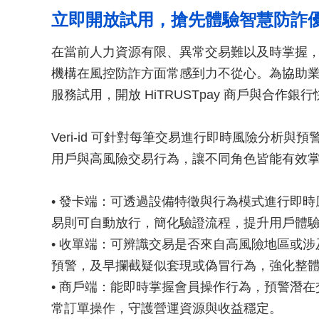
立即開放試用，搶先體驗智慧防詐
在當前人力資源有限、異常交易難以及時掌握
機構在風控防詐方面常感到力不從心。為協助業者
服務試用，開放 HiTRUSTpay 商戶與合作
Veri-id 可針對每筆交易進行即時風險分析
用戶與高風險交易行為，讓不同角色皆能有效
• 發卡端：可透過設備特徵與行為模式進行即
易則可自動放行，簡化驗證流程，提升用戶體
• 收單端：可辨識交易是否來自高風險地區或
預警，及早攔截疑似套現或偽冒行為，強化整
• 商戶端：能即時掌握會員操作行為，預警潛
常訂單操作，守護營運資源與收益穩定。