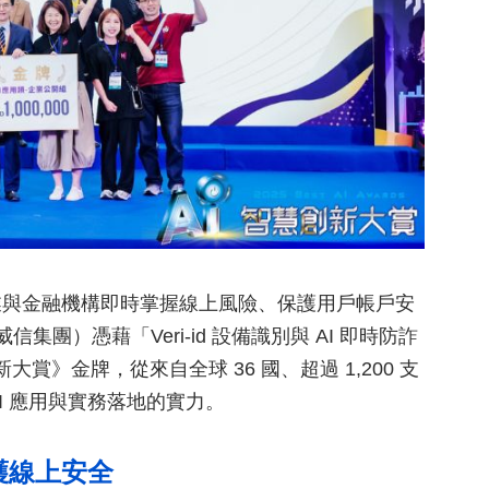
業與金融機構即時掌握線上風險、保護用戶帳戶安
集團）憑藉「Veri-id 設備識別與 AI 即時防詐
賞》金牌，從來自全球 36 國、超過 1,200 支
AI 應用與實務落地的實力。
護線上安全