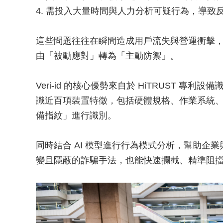
4. 需投入大量時間與人力分析可疑行為，導致
這些問題往往在瞬間造成用戶流失與營運衝擊，而 
由「被動應對」轉為「主動防禦」。
Veri-id 的核心優勢來自於 HiTRUST 
識近百項裝置特徵，包括硬體規格、作業系統、
備指紋」進行識別。
同時結合 AI 模型進行行為模式分析，幫助企
變且隱蔽的詐騙手法，也能快速攔截、精準阻