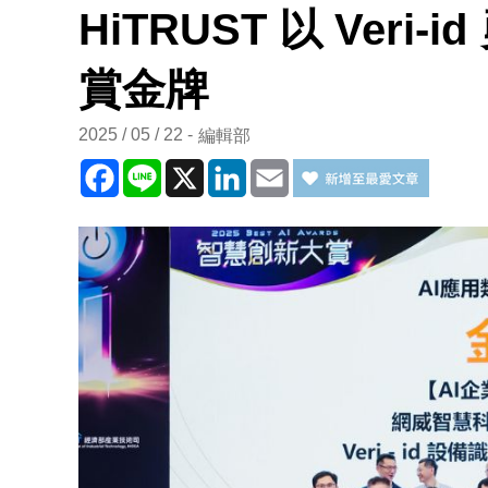
HiTRUST 以 Veri-
賞金牌
2025 / 05 / 22
編輯部
Facebook
Line
X
LinkedIn
Email