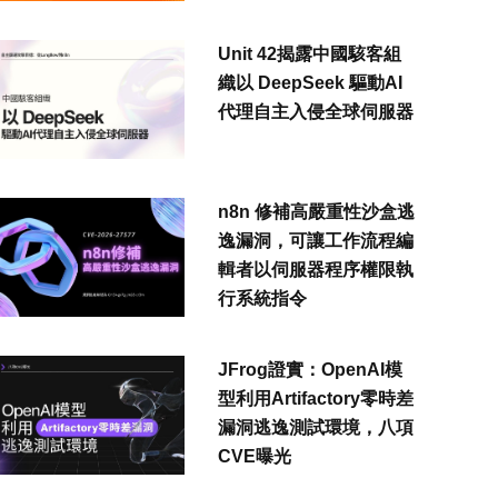
Unit 42揭露中國駭客組
織以 DeepSeek 驅動AI
代理自主入侵全球伺服器
n8n 修補高嚴重性沙盒逃
逸漏洞，可讓工作流程編
輯者以伺服器程序權限執
行系統指令
JFrog證實：OpenAI模
型利用Artifactory零時差
漏洞逃逸測試環境，八項
CVE曝光