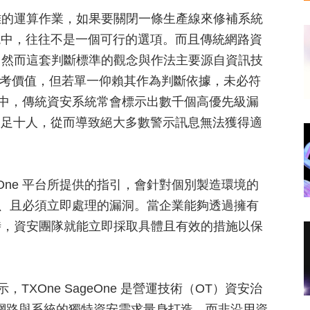
雜的運算作業，如果要關閉一條生產線來修補系統
環境中，往往不是一個可行的選項。而且傳統網路資
，然而這套判斷標準的觀念與作法主要源自資訊技
定參考價值，但若單一仰賴其作為判斷依據，未必符
境中，傳統資安系統常會標示出數千個高優先級漏
常不足十人，從而導致絕大多數警示訊息無法獲得適
SageOne 平台所提供的指引，會針對個別製造環境的
大、且必須立即處理的漏洞。當企業能夠透過擁有
時，資安團隊就能立即採取具體且有效的措施以保
示，TXOne SageOne 是營運技術（OT）資安治
網路與系統的獨特資安需求量身打造，而非沿用資