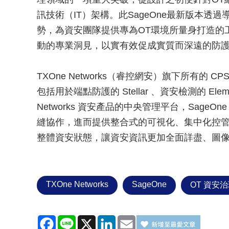
訊技術（IT）架構。此SageOne最新版本
勢，為資安團隊提供專為OT環境所量身打造的
動的專業洞見，以實有效促成實質而深遠的防
TXOne Networks（睿控網安）旗下所有的 C
包括用於端點防護的 Stellar 、資安檢測的 Ele
Networks 資安產品的中央管理平台，SageOne 平
縫協作，進而提供整合式的可視化、集中化控
整體資安狀態，讓資安資訊更加全面詳盡、圖
TXOne Networks
SageOne
OT 資安
Facebook
Line
X
LinkedIn
Email