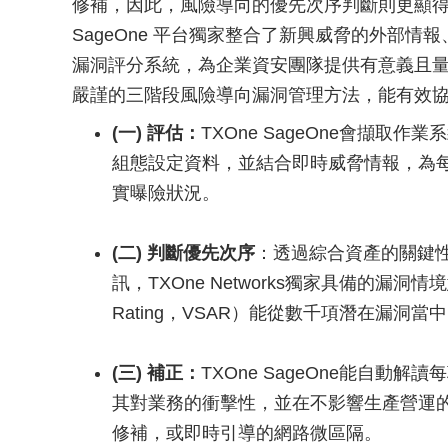
修補，因此，風險導向的優先次序判斷則更顯得重要。
SageOne 平台獨家整合了新興威脅的外部
漏洞評分系統，為企業資安團隊提供有意義且量身打造
嚴謹的三階段風險導向漏洞管理方法，能有效
(一) 評估：
TXOne SageOne會擷取作業系
組態設定資料，並結合即時威脅情報，為每
實曝險狀況。
(二) 判斷優先次序
：透過綜合資產的關鍵
訊，TXOne Networks獨家具備的漏洞情境意識評分（V
Rating，VSAR）能從數千項潛在漏
(三) 補正：
TXOne SageOne能自
其對業務的衝擊性，並在不影響生產營運
修補，或即時引導的網路微區隔。