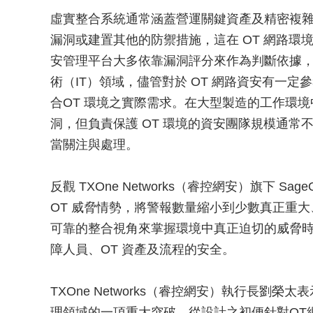
虛實整合系統通常涵蓋營運關鍵資產及精密複
漏洞或建置其他的防禦措施，這在 OT 網路
安管理平台大多依靠漏洞評分來作為判斷依據
術（IT）領域，儘管對於 OT 網路資安有一
合OT 環境之實際需求。在大型製造的工作環
洞，但負責保護 OT 環境的資安團隊規模通
當關注與處理。
反觀 TXOne Networks（睿控網安）旗下 
OT 威脅情勢，將警報數量縮小到少數真正重
可靠的整合視角來掌握環境中真正迫切的威脅
障人員、OT 資產及流程的安全。
TXOne Networks（睿控網安）執行長劉榮太表
理領域的一項重大突破，從設計之初便針對OT