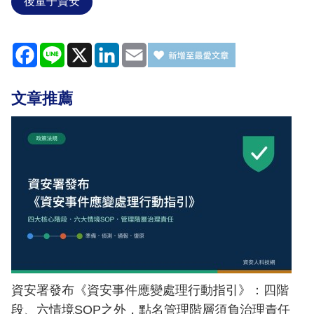
後量子資安
Facebook
Line
X
LinkedIn
Email
文章推薦
資安署發布《資安事件應變處理行動指引》：四階
段、六情境SOP之外，點名管理階層須負治理責任