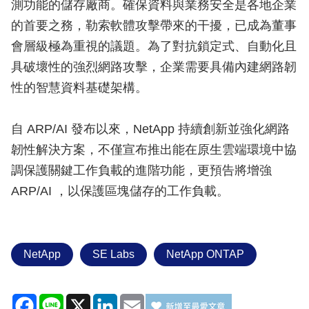
測功能的儲存廠商。確保資料與業務安全是各地企業
的首要之務，勒索軟體攻擊帶來的干擾，已成為董事
會層級極為重視的議題。為了對抗鎖定式、自動化且
具破壞性的強烈網路攻擊，企業需要具備內建網路韌
性的智慧資料基礎架構。
自 ARP/AI 發布以來，NetApp 持續創新並強化網路
韌性解決方案，不僅宣布推出能在原生雲端環境中協
調保護關鍵工作負載的進階功能，更預告將增強
ARP/AI ，以保護區塊儲存的工作負載。
NetApp
SE Labs
NetApp ONTAP
Facebook
Line
X
LinkedIn
Email