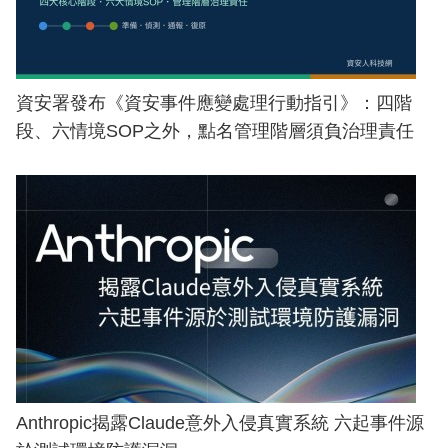
資安署發布《資安事件應變處理行動指引》：四階
段、六情境SOP之外，點名管理階層須負治理責任
Anthropic揭露Claude意外入侵真實系統 六起事件源