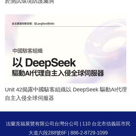
於測試環境防護漏洞
Unit 42揭露中國駭客組織以 DeepSeek 驅動AI代理
自主入侵全球伺服器
法蘭克福展覽有限公司台灣分公司 | 110 台北市信義區市民
大道六段288號8F | 886-2-8729-1099