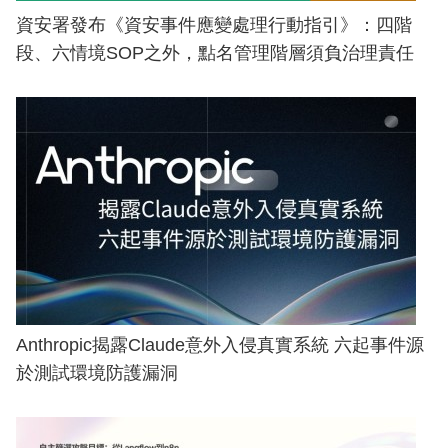
資安署發布《資安事件應變處理行動指引》：四階
段、六情境SOP之外，點名管理階層須負治理責任
Anthropic揭露Claude意外入侵真實系統 六起事件源
於測試環境防護漏洞