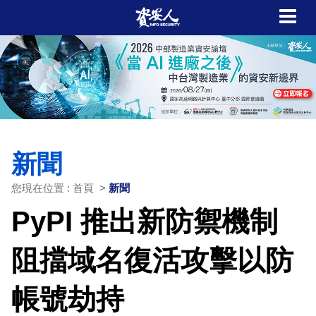
新聞
您現在位置 : 首頁 >
新聞
PyPI 推出新防禦機制
阻擋域名復活攻擊以防
帳號劫持