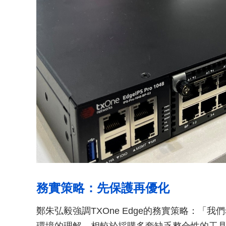
務實策略：先保護再優化
鄭朱弘毅強調TXOne Edge的務實策略：「