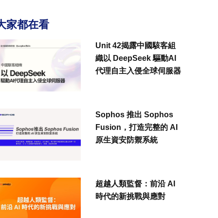
大家都在看
Unit 42揭露中國駭客組
織以 DeepSeek 驅動AI
代理自主入侵全球伺服器
Sophos 推出 Sophos
Fusion，打造完整的 AI
原生資安防禦系統
超越人類監督：前沿 AI
時代的新挑戰與應對