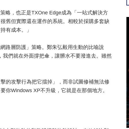
略，也正是TXOne Edge成為「一站式解決方
來很舊但實際還在運作的系統。相較於採購多套缺
體持有成本。」
的「網路層防護」策略。鄭朱弘毅用生動的比喻說
，我們就在外面撐把傘，讓髒水不要潑進去。雖然
攻擊的攻擊行為把它擋掉」，而非試圖修補無法修
Windows XP不升級，它就是在那個地方。