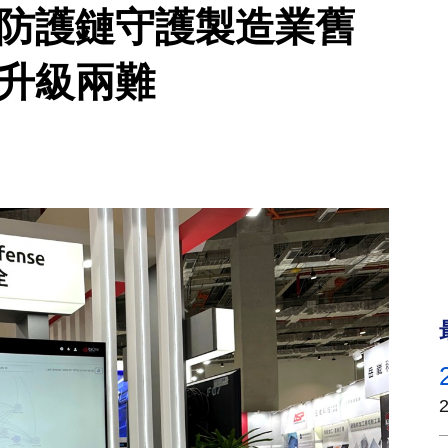
整OT防護鏈守護製造業舊
解升級兩難