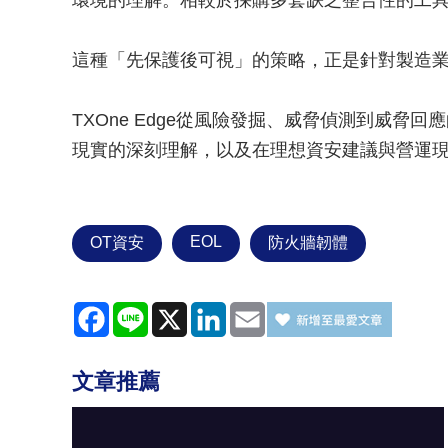
環境的理解。相較於採購多套缺乏整合性的工
這種「先保護後可視」的策略，正是針對製造
TXOne Edge從風險發掘、威脅偵測到威脅
現實的深刻理解，以及在理想資安建議與營運
EOL
OT資安
防火牆韌體
Facebook
Line
X
LinkedIn
Email
文章推薦