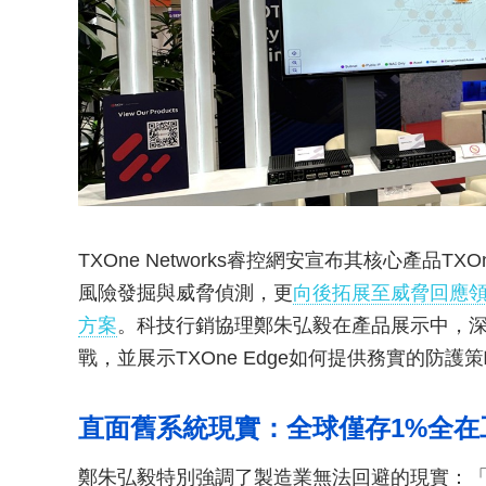
TXOne Networks睿控網安宣布其核心產品T
風險發掘與威脅偵測，更
向後拓展至威脅回應領
方案
。科技行銷協理鄭朱弘毅在產品展示中，
戰，並展示TXOne Edge如何提供務實的防護
直面舊系統現實：全球僅存1%全在
鄭朱弘毅特別強調了製造業無法回避的現實：「雖然