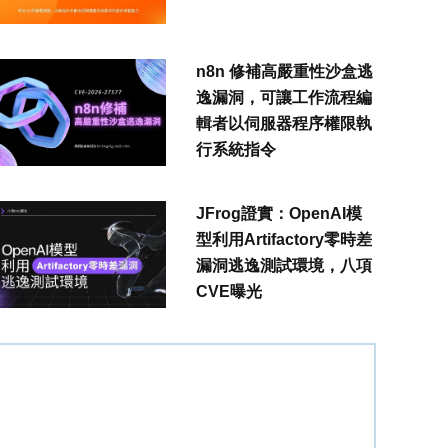
n8n 修補高嚴重性沙盒逃
逸漏洞，可讓工作流程編
輯者以伺服器程序權限執
行系統指令
JFrog證實：OpenAI模
型利用Artifactory零時差
漏洞逃逸測試環境，八項
CVE曝光