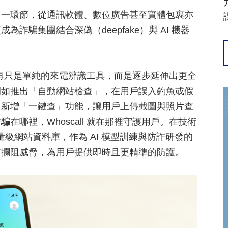
每一環節，從通訊軟體、數位廣告甚至實體包裹亦
騙集團結合深偽（deepfake）與 AI 機器
已不再只是單純的來電辨識工具，而是逐步延伸出更全
例如推出「自動網站檢查」，在用戶誤入釣魚或假
，新增「一鍵查」功能，讓用戶上傳截圖與照片查
哪裡，Whoscall 就在那裡守護用戶。在技術
千萬量級網站資料庫，作為 AI 模型訓練與防詐研發的
前攔阻威脅，為用戶提供即時且更精準的防護。