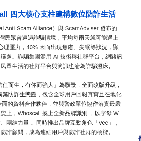
all 四大核心支柱建構數位防詐生活
nti-Scam Alliance）與 ScamAdviser 發布的
 台灣民眾曾遭遇詐騙情境，平均每兩天就可能遇上
到心理壓力，40% 因而出現焦慮、失眠等狀況，顯
題。詐騙集團濫用 AI 技術與社群平台，網路訊
扣民眾生活的社群平台與簡訊也淪為詐騙溫床。
「為信任而生，有你而強大」為願景，全面改版升級，
支柱構築防詐生態圈，包含全球用戶回報真實且在地化
最全面的資料合作夥伴，並與警政單位協作落實最嚴
，Whoscall 換上全新品牌識別 ，以字母 W
、團結力量 。同時推出品牌互動角色「Vee」，
的防詐顧問，成為連結用戶與防詐社群的橋樑。