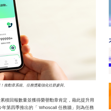
能辨識！推勳章系統、任務獎勵強化社群參與。
戶累積回報數量並獲得榮譽勳章肯定，藉此提升用
今年第四季推出的「 Whoscall 任務牆」則為任務