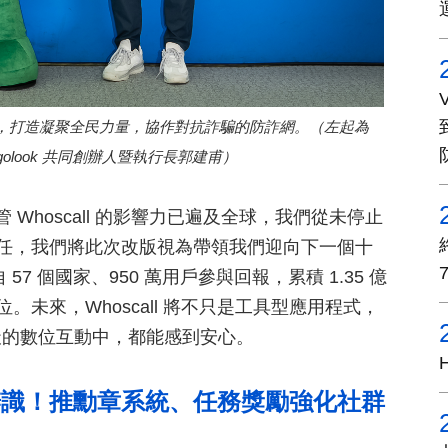
為核心，打造凝聚全民力量，協作對抗詐騙的防詐網。（左起為
Gogolook 共同創辦人暨執行長郭建甫）
管 Whoscall 的影響力已遍及全球，我們從未停止
建立信任，我們將此次改版視為帶領我們迎向下一個十
 個國家、950 萬用戶參與回報，累積 1.35 億
地位。未來，Whoscall 將不只是工具型應用程式，
天的數位互動中，都能感到安心。
都能辨識！推勳章系統、任務獎勵強化社群