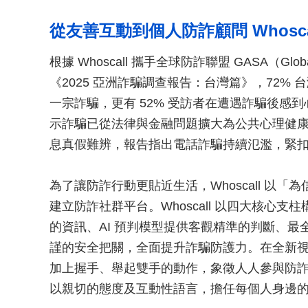
從友善互動到個人防詐顧問 Whosc
根據 Whoscall 攜手全球防詐聯盟 GASA（Global A
《2025 亞洲詐騙調查報告：台灣篇》，72%
一宗詐騙，更有 52% 受訪者在遭遇詐騙後感
示詐騙已從法律與金融問題擴大為公共心理健康議
息真假難辨，報告指出電話詐騙持續氾濫，緊
為了讓防詐行動更貼近生活，Whoscall 以
建立防詐社群平台。Whoscall 以四大核心
的資訊、AI 預判模型提供客觀精準的判斷、
謹的安全把關，全面提升詐騙防護力。在全新視覺上
加上握手、舉起雙手的動作，象徵人人參與防詐
以親切的態度及互動性語言，擔任每個人身邊