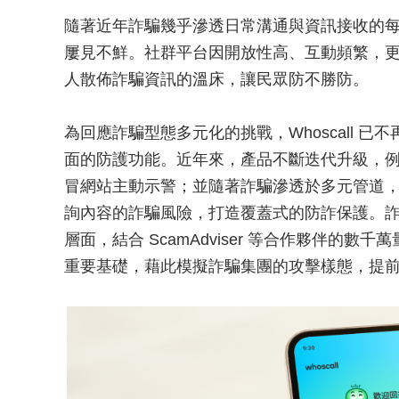
隨著近年詐騙幾乎滲透日常溝通與資訊接收的
屢見不鮮。社群平台因開放性高、互動頻繁，更成為詐
人散佈詐騙資訊的溫床，讓民眾防不勝防。
為回應詐騙型態多元化的挑戰，Whoscall 
面的防護功能。近年來，產品不斷迭代升級，
冒網站主動示警；並隨著詐騙滲透於多元管道
詢內容的詐騙風險，打造覆蓋式的防詐保護。詐騙在
層面，結合 ScamAdviser 等合作夥伴的數
重要基礎，藉此模擬詐騙集團的攻擊樣態，提