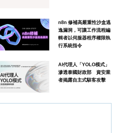
n8n 修補高嚴重性沙盒逃
逸漏洞，可讓工作流程編
輯者以伺服器程序權限執
行系統指令
AI代理人「YOLO模式」
滲透泰國財政部 資安業
者揭露自主式駭客攻擊