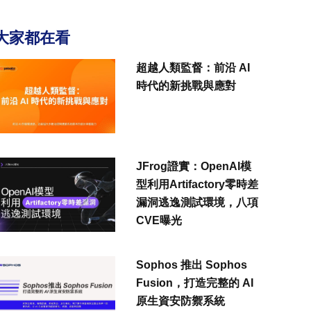
大家都在看
超越人類監督：前沿 AI
時代的新挑戰與應對
JFrog證實：OpenAI模
型利用Artifactory零時差
漏洞逃逸測試環境，八項
CVE曝光
Sophos 推出 Sophos
Fusion，打造完整的 AI
原生資安防禦系統