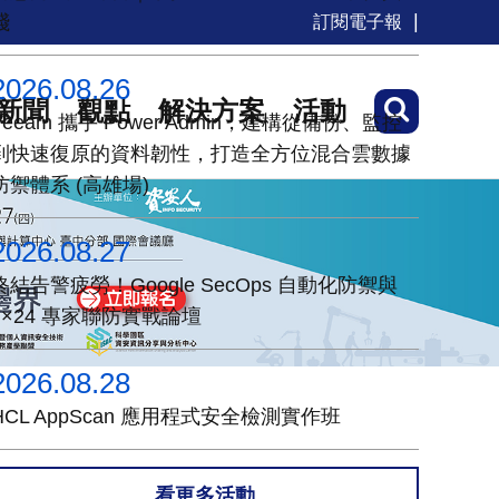
踐
訂閱電子報
2026.08.26
新聞
觀點
解決方案
活動
Veeam 攜手 Power Admin，建構從備份、監控
到快速復原的資料韌性，打造全方位混合雲數據
防禦體系 (高雄場)
2026.08.27
終結告警疲勞！Google SecOps 自動化防禦與
7×24 專家聯防實戰論壇
2026.08.28
HCL AppScan 應用程式安全檢測實作班
看更多活動