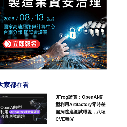
大家都在看
JFrog證實：OpenAI模
型利用Artifactory零時差
漏洞逃逸測試環境，八項
CVE曝光