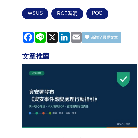
WSUS
POC
RCE漏洞
Facebook
Line
X
LinkedIn
Email
文章推薦