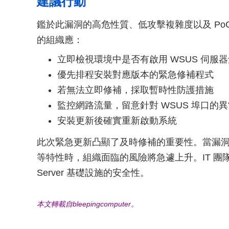
建議行動
鑑於此漏洞的高危性質、低攻擊複雜度以及 PoC 已公
的組織應：
立即檢視環境中是否有啟用 WSUS 伺服
優先排程安裝對應版本的緊急修補程式
若無法立即修補，採取暫時性防護措施
監控網路流量，留意針對 WSUS 埠口的
安裝更新後確實重新啟動系統
此次緊急更新凸顯了及時修補的重要性。當漏洞具
等特性時，組織面臨的風險將急遽上升。IT 團隊
Server 基礎設施的安全性。
本文轉載自bleepingcomputer。