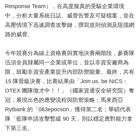
Response Team），在高度擬真的受駭企業環境
中，分析大量系統日誌、威脅告警及可疑檔案，並在
高壓情境下迅速調查攻擊鏈，撰寫規則偵測及阻擋網
路的威脅。
今年競賽分為線上資格賽與實地決賽兩階段，參賽隊
伍須全員隸屬同一企業或單位，並以非資安廠商為
限，鼓勵非資安產業提升內部防禦能量。最終，共有
15 隊晉級決賽，比賽結果由「Join us, be NICS：
OTEX 團隊徵才中！！」（國家資通安全研究院）奪
冠，展現出色的應變流程與防禦策略；馬來西亞
Rytbank 的「063epocson」獲得第二名；華碩代表
隊「藍隊申請攻擊暫緩 90 天」則以穩定應對能力拿
下第三名。