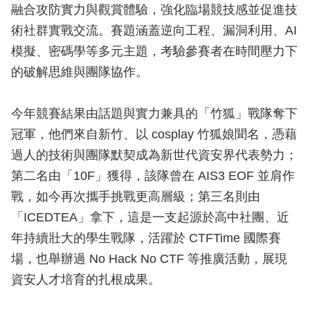
融合攻防實力與觀賞體驗，強化臨場競技感並促進技
術社群實戰交流。賽題涵蓋逆向工程、漏洞利用、AI
模擬、密碼學等多元主題，考驗參賽者在時間壓力下
的破解思維與團隊協作。
今年競賽結果由話題與實力兼具的「竹狐」戰隊奪下
冠軍，他們來自新竹、以 cosplay 竹狐娘聞名，憑藉
過人的技術與團隊默契成為新世代資安界代表勢力；
第二名由「10F」獲得，該隊曾在 AIS3 EOF 並肩作
戰，如今再次攜手挑戰更高層級；第三名則由
「ICEDTEA」拿下，這是一支起源於高中社團、近
年持續壯大的學生戰隊，活躍於 CTFTime 國際賽
場，也舉辦過 No Hack No CTF 等推廣活動，展現
資安人才培育的扎根成果。