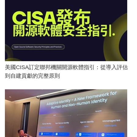
美國CISA訂定聯邦機關開源軟體指引：從導入評估
到自建貢獻的完整原則