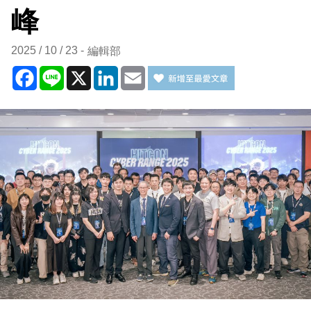
峰
2025 / 10 / 23
編輯部
Facebook
Line
X
LinkedIn
Email