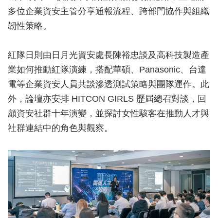
多位企業資安主管分享通報流程、跨部門協作與組織
韌性策略。
紅隊日則由日月光資安處長陳裕忠談及高科技製造產
業如何推動紅隊演練，搭配華碩、Panasonic、台達
電等企業資安人員共談滲透測試策略與團隊運作。此
外，論壇亦安排 HITCON GIRLS 歷屆總召對談，回
顧資安社群十年演變，並探討女性駭客在推動人才與
社群連結中的角色與觀察。