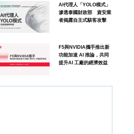
AI代理人「YOLO模式」
滲透泰國財政部 資安業
者揭露自主式駭客攻擊
F5與NVIDIA攜手推出新
功能加速 AI 推論，共同
提升AI 工廠的經濟效益