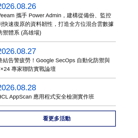
2026.08.26
Veeam 攜手 Power Admin，建構從備份、監控
到快速復原的資料韌性，打造全方位混合雲數據
防禦體系 (高雄場)
2026.08.27
終結告警疲勞！Google SecOps 自動化防禦與
7×24 專家聯防實戰論壇
2026.08.28
HCL AppScan 應用程式安全檢測實作班
看更多活動