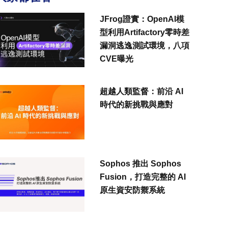
JFrog證實：OpenAI模
型利用Artifactory零時差
漏洞逃逸測試環境，八項
CVE曝光
超越人類監督：前沿 AI
時代的新挑戰與應對
Sophos 推出 Sophos
Fusion，打造完整的 AI
原生資安防禦系統