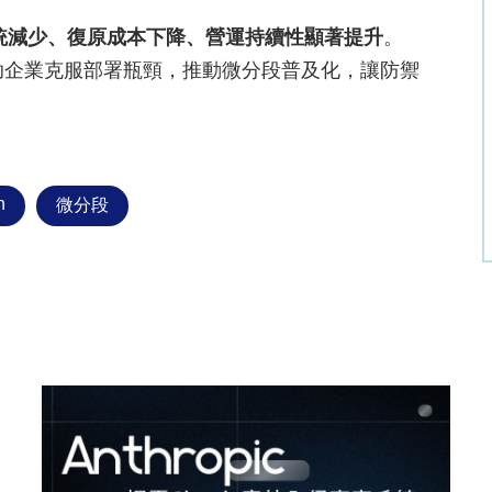
統減少、復原成本下降、營運持續性顯著提升
。
術，協助企業克服部署瓶頸，推動微分段普及化，讓防禦
n
微分段