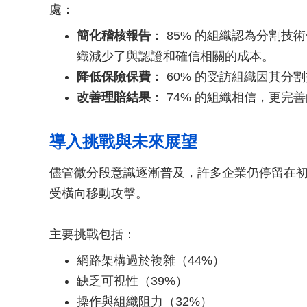
處：
簡化稽核報告
： 85% 的組織認為分割技
織減少了與認證和確信相關的成本。
降低保險保費
： 60% 的受訪組織因其
改善理賠結果
： 74% 的組織相信，更
導入挑戰與未來展望
儘管微分段意識逐漸普及，許多企業仍停留在
受橫向移動攻擊。
主要挑戰包括：
網路架構過於複雜（44%）
缺乏可視性（39%）
操作與組織阻力（32%）