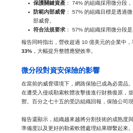
保護關鍵資產
： 74% 的組織採用微分
防範內部威脅
： 57% 的組織目標是透
部威脅。
符合法規要求
： 57% 的組織採用微分
報告同時指出，營收超過 10 億美元的企業中
33%
，大幅提升整體應變效率。
微分段對資安保險的影響
在當前的威脅環境下，網路保險已成為必需品
在遭受入侵或勒索軟體攻擊後進行財務復原，
禦。百分之七十五的受訪組織回報，保險公司
報告還顯示，組織越來越將分割技術的成熟度
準備度以及更好的勒索軟體處理結果聯繫起來