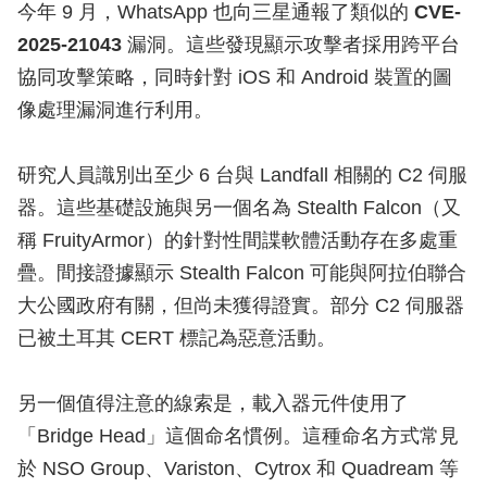
今年 9 月，WhatsApp 也向三星通報了類似的
CVE-
2025-21043
漏洞。這些發現顯示攻擊者採用跨平台
協同攻擊策略，同時針對 iOS 和 Android 裝置的圖
像處理漏洞進行利用。
研究人員識別出至少 6 台與 Landfall 相關的 C2 伺服
器。這些基礎設施與另一個名為 Stealth Falcon（又
稱 FruityArmor）的針對性間諜軟體活動存在多處重
疊。間接證據顯示 Stealth Falcon 可能與阿拉伯聯合
大公國政府有關，但尚未獲得證實。部分 C2 伺服器
已被土耳其 CERT 標記為惡意活動。
另一個值得注意的線索是，載入器元件使用了
「Bridge Head」這個命名慣例。這種命名方式常見
於 NSO Group、Variston、Cytrox 和 Quadream 等