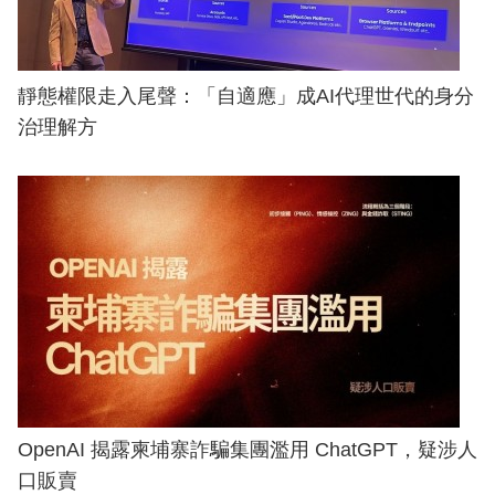
靜態權限走入尾聲：「自適應」成AI代理世代的身分
治理解方
OpenAI 揭露柬埔寨詐騙集團濫用 ChatGPT，疑涉人
口販賣