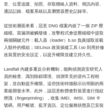
音、位置追蹤、拍照、存取聯絡人資料、簡訊內容、
通話記錄、檔案系統以及瀏覽器歷史記錄等。
從技術層面來看，惡意 DNG 檔案內嵌了一個 ZIP 壓
縮檔。當漏洞被觸發後，攻擊程式會從壓縮檔中提取
兩個關鍵元件：載入器（loader）b.so 負責擷取並載
入額外的模組；SELinux 政策操縱工具 l.so 則用於修
改裝置的安全設定，以提升權限並建立持久性。
Landfall 內建多重反分析機制，能夠偵測資安研究人
員的檢查、識別除錯環境、偵測常見的逆向工程框
架，並自動提升權限。這些技術特徵顯示出明顯的商
業級開發水準。此外，該惡意軟體會對裝置進行指紋
辨識（fingerprinting），收集 IMEI、IMSI、SIM 卡
號碼、用戶帳號、藍牙資訊、定位服務狀態及已安裝