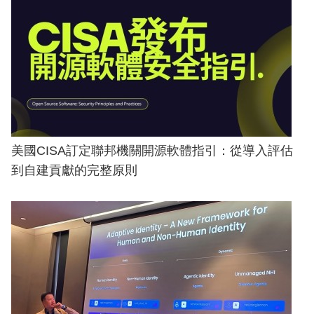
美國CISA訂定聯邦機關開源軟體指引：從導入評估
到自建貢獻的完整原則