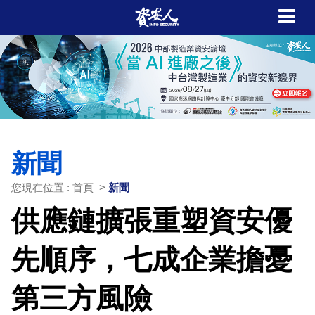
新聞
您現在位置 : 首頁 >
新聞
供應鏈擴張重塑資安優
先順序，七成企業擔憂
第三方風險