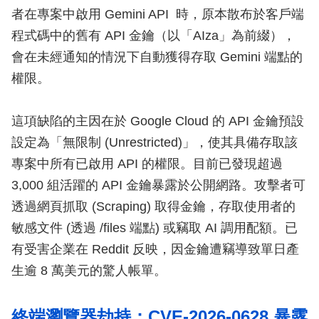
者在專案中啟用 Gemini API 時，原本散布於客戶端
程式碼中的舊有 API 金鑰（以「AIza」為前綴），
會在未經通知的情況下自動獲得存取 Gemini 端點的
權限。
這項缺陷的主因在於 Google Cloud 的 API 金鑰預設
設定為「無限制 (Unrestricted)」，使其具備存取該
專案中所有已啟用 API 的權限。目前已發現超過
3,000 組活躍的 API 金鑰暴露於公開網路。攻擊者可
透過網頁抓取 (Scraping) 取得金鑰，存取使用者的
敏感文件 (透過 /files 端點) 或竊取 AI 調用配額。已
有受害企業在 Reddit 反映，因金鑰遭竊導致單日產
生逾 8 萬美元的驚人帳單。
終端瀏覽器劫持：CVE-2026-0628 暴露