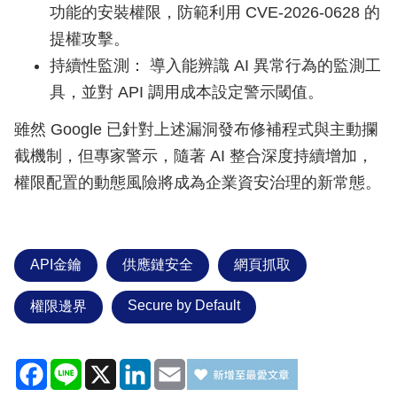
功能的安裝權限，防範利用 CVE-2026-0628 的
提權攻擊。
持續性監測： 導入能辨識 AI 異常行為的監測工
具，並對 API 調用成本設定警示閾值。
雖然 Google 已針對上述漏洞發布修補程式與主動攔
截機制，但專家警示，隨著 AI 整合深度持續增加，
權限配置的動態風險將成為企業資安治理的新常態。
API金鑰
供應鏈安全
網頁抓取
Secure by Default
權限邊界
Facebook
Line
X
LinkedIn
Email