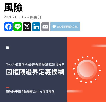
風險
2026 / 03 / 02
編輯部
Facebook
Line
X
LinkedIn
Email