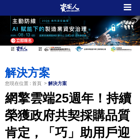
解決方案
您現在位置 : 首頁 >
解決方案
網擎雲端25週年！持續
榮獲政府共契採購品質
肯定，「巧」助用戶迎