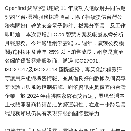
Openfind 網擎資訊連續 11 年成功入選政府共同供應
契約平台-雲端服務採購項目，除了持續提供台灣公
務機關好口碑的安全電子郵件、檔案分享雲、及工作
即時通，本次更增加 Ciao 智慧方案及帳號威脅分析
月報服務。今年適逢網擎雲端 25 週年，廣獲公務機
關好評採用及連年 25% 以上銷售成長，網擎是實至
名歸的優質雲端服務商。通過 ISO27001、
ISO27017及ISO27018 國際認證，專業化流程嚴謹
守護用戶組織機密情報、並具備良好的數據及個資專
業保護力與風險控制措施。網擎資訊更是優秀的台灣
企業，於 2024 年甫獲國家磐石獎肯定，展現台灣本
土軟體開發商持續茁壯的營運韌性，在進一步跨足雲
端服務領域仍具有表現亮眼的國際競爭力。