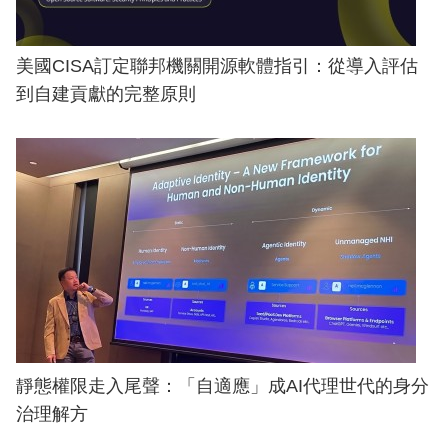
美國CISA訂定聯邦機關開源軟體指引：從導入評估
到自建貢獻的完整原則
靜態權限走入尾聲：「自適應」成AI代理世代的身分
治理解方