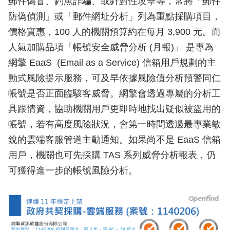
郵件偽冒、釣魚詐騙、或針對性攻擊等，常將「郵件
防偽偵測」或「郵件網址分析」列為重點採購項目，
價格實惠，100 人的機關預算約在每月 3,900 元。而
人氣加購品項「帳號安全威脅分析 (月報)」 是專為
網擎 EaaS (Email as a Service) 信箱用戶規劃的主
動式風險提示服務，可及早依據風險值分析預警同仁
帳號是否正面臨駭客威脅。網擎會透過專屬的分析工
具跟情資，協助機關用戶更即時地找出疑似被盜用的
帳號，若有高度風險狀況，會第一時間透過最專業敏
銳的雲端客服管道主動通知。如果尚不是 EaaS 信箱
用戶，機關也可先採購 TAS 系列威脅分析報表，仍
可獲得進一步的帳號風險分析。