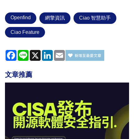
Openfind
網擎資訊
Ciao 智慧助手
Ciao Feature
Facebook
Line
X
LinkedIn
Email
文章推薦