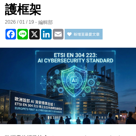
護框架
2026 / 01 / 19
編輯部
Facebook
Line
X
LinkedIn
Email