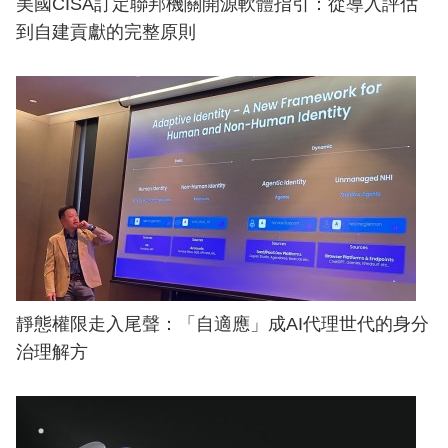
美國CISA訂定聯邦機關開源軟體指引：從導入評估
到自建貢獻的完整原則
靜態權限走入尾聲：「自適應」成AI代理世代的身分
治理解方