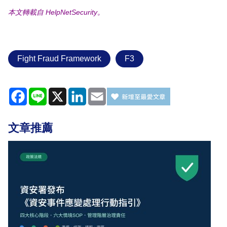
本文轉載自 HelpNetSecurity。
Fight Fraud Framework
F3
Facebook
Line
X
LinkedIn
Email
文章推薦