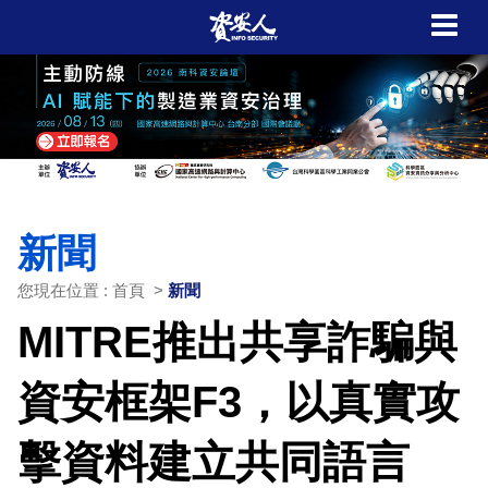
新聞
您現在位置 : 首頁 >
新聞
MITRE推出共享詐騙與
資安框架F3，以真實攻
擊資料建立共同語言