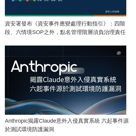
資安署發布《資安事件應變處理行動指引》：四階
段、六情境SOP之外，點名管理階層須負治理責任
Anthropic揭露Claude意外入侵真實系統 六起事件源
於測試環境防護漏洞