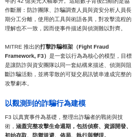
年的 42 億美元大幅攀升。這組數字背後凸顯的是協
作斷層：防詐團隊、詐騙調查人員與資安分析人員長
期分工分離，使用的工具與術語各異，對攻擊流程的
理解也不一致，因而使事件描述與偵測難以對齊。
MITRE 推出的
打擊詐騙框架（Fight Fraud
Framework, F3）
是一套以行為為核心的模型，目標
是讓防詐與資安團隊以同一套結構來描述、偵測與阻
斷詐騙活動，並將零散的可疑交易訊號串連成完整的
攻擊劇本。
以觀測到的詐騙行為建模
F3 以真實事件為基礎，整理出詐騙者的戰術與技
術，
涵蓋完整攻擊生命週期，包括偵察、資源開發、
初始存取、防禦規避、佈局、執行與變現。