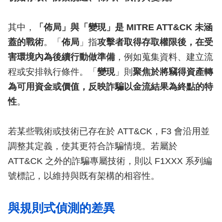
其中，
「佈局」與「變現」是 MITRE ATT&CK 未涵
蓋的戰術
。「
佈局
」指
攻擊者取得存取權限後，在受
害環境內為後續行動做準備
，例如蒐集資料、建立流
程或安排執行條件。「
變現
」則
聚焦於將竊得資產轉
為可用資金或價值，反映詐騙以金流結果為終點的特
性
。
若某些戰術或技術已存在於 ATT&CK，F3 會沿用並
調整其定義，使其更符合詐騙情境。若屬於
ATT&CK 之外的詐騙專屬技術，則以 F1XXX 系列編
號標記，以維持與既有架構的相容性。
與規則式偵測的差異