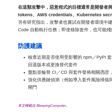
在這類攻擊中，惡意程式的目標通常是開發者與雲端憑證，
tokens、AWS credentials、Kubernetes s
另有研究指出，攻擊者也嘗試在開發者環境中建立持久性，
Code 自動執行任務；即使移除套件，也可能
防護建議
檢查近期是否使用受影響的 npm／PyP
回退版本或更換替代套件
盤點並輪替 CI／CD 與套件發佈相關憑
強化供應鏈偵測（例如導入套件風險掃描
閘門
本文轉載自 BleepingComputer。