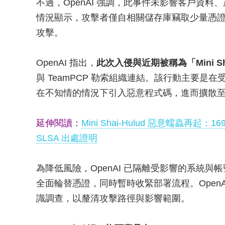
不過，OpenAI 強調，此事件未影響客戶資
情況顯示，攻擊者僅自相關儲存庫竊取少量憑
攻擊。
OpenAI 指出，
此次入侵與近期被稱為「Mini S
與 TeamPCP 勒索組織連結。該行動主要
在不知情的情況下引入惡意程式碼，進而擴散
延伸閱讀：
Mini Shai-Hulud 惡意蠕蟲再
SLSA 出處證明
為降低風險，OpenAI 已隔離受影響的系統
全面輪替憑證，同時暫時收緊部署流程。Open
識調查，以釐清攻擊路徑與影響範圍。