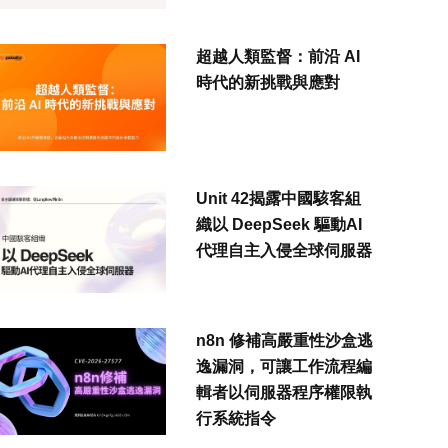
超越人類監督：前沿 AI
時代的新挑戰與應對
Unit 42揭露中國駭客組
織以 DeepSeek 驅動AI
代理自主入侵全球伺服器
n8n 修補高嚴重性沙盒逃
逸漏洞，可讓工作流程編
輯者以伺服器程序權限執
行系統指令