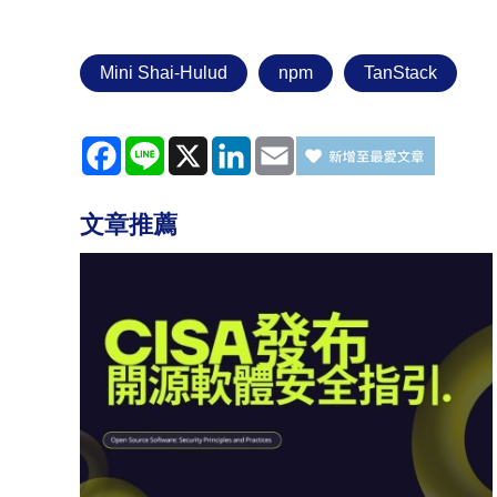
Mini Shai-Hulud
npm
TanStack
Facebook
Line
X
LinkedIn
Email
文章推薦