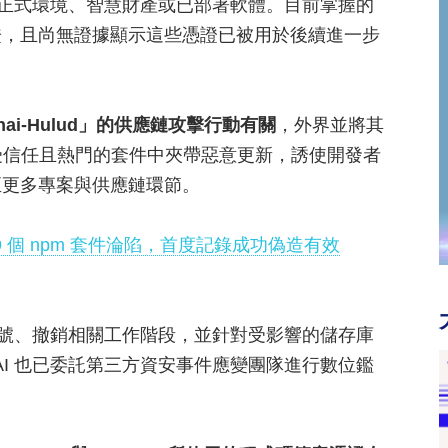
料、正式環境、智慧財產或已部署軟體。目前掌握的
證，且尚無證據顯示這些憑證已被用於後續進一步
hai-Hulud」的供應鏈攻擊行動有關
，外界並將其
是在受信任且熱門的套件中夾帶惡意更新，誘使開發者
至更多專案與供應鏈環節。
起：169 個 npm 套件淪陷，首度記錄成功偽造有效
與帳號、撤銷相關工作階段，並針對受影響的儲存庫
AI 也已委託第三方資安事件應變團隊進行數位鑑