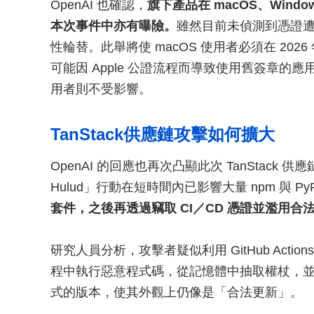
OpenAI 也確認，
旗下產品在 macOS、Windo
本次事件中亦有曝險。
雖然目前未偵測到憑證遭濫
性輪替。此舉將使 macOS 使用者必須在 2026 年
可能因 Apple 公證流程而導致使用舊簽章的應用程
用者則不受影響。
TanStack供應鏈攻擊如何擴大
OpenAI 的回應也再次凸顯此次 TanStack 供
Hulud」行動在短時間內已影響大量 npm 與 Py
套件，之後再透過竊取 CI／CD 憑證並濫用
研究人員分析，攻擊者疑似利用 GitHub Acti
程中執行惡意程式碼，從記憶體中抽取權杖，
式的版本，使其外觀上仍像是「合法更新」。