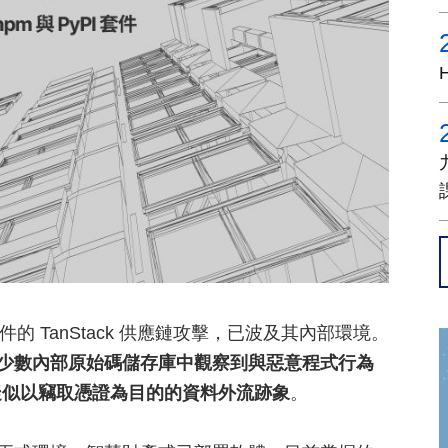
 套件的 TanStack 供應鏈攻擊，已波及其內部環境。
少數內部原始碼儲存庫中觀察到與惡意程式行為
疑似以竊取憑證為目的的資料外流跡象
。