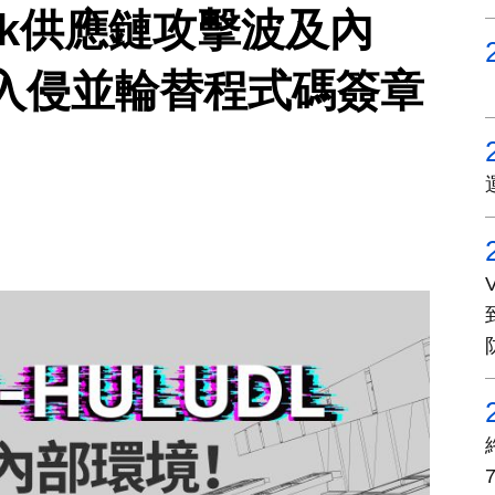
tack供應鏈攻擊波及內
入侵並輪替程式碼簽章