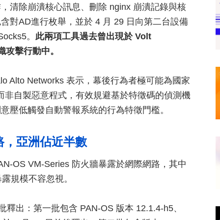
清除崩潰核心訊息、刪除 nginx 崩潰記錄與核
AD進行枚舉，並於 4 月 29 日向第二台設備
ocks5。
此兩項工具過去曾出現於 Volt
組織攻擊行動中。
alo Alto Networks 表示，幕後行為者極可能為國家
工具而非自製惡意程式，有效規避基於特徵碼的偵測機
刻意壓低觸發自動警報系統的行為特徵門檻。
網路，亞洲佔近半數
 PAN-OS VM-Series 防火牆暴露於網際網路，其中
台，暴露規模不容忽視。
兩批釋出：第一批包含 PAN-OS 版本 12.1.4-h5、