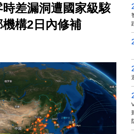
-OS 零時差漏洞遭國家級駭
邦機構2日內修補