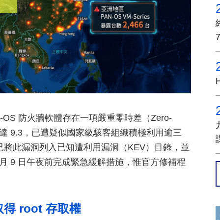
下 PAN-OS 防火牆軟體存在一項嚴重零時差（Zero-
SS評分達 9.3，已遭疑似國家級駭客組織積極利用逾三
已將此漏洞列入已知遭利用漏洞（KEV）目錄，並
 月 9 日午夜前完成緊急緩解措施，惟官方修補程
root 存取權