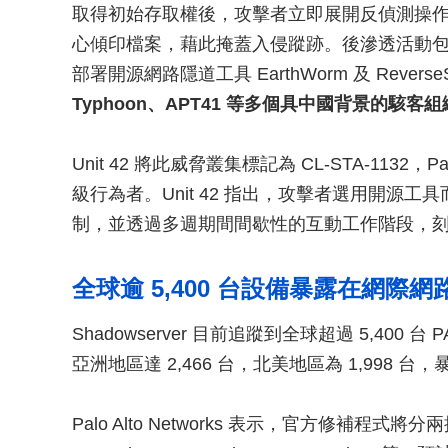
取得初始存取權後，攻擊者立即展開反偵測操作，
心傾印檔案，藉此掩蓋入侵蹤跡。後滲透活動包含對
部署開源網路隱道工具 EarthWorm 及 ReverseS
Typhoon、APT41 等多個具中國背景的駭客
Unit 42 將此威脅叢集標記為 CL-STA-1132，P
級行為者。Unit 42 指出，攻擊者選用開源
制，並透過多週期間間歇性的互動工作階段，
全球逾 5,400 台設備暴露在網際
Shadowserver 目前追蹤到全球超過 5,400 台
亞洲地區達 2,466 台，北美地區為 1,998 
Palo Alto Networks 表示，官方修補程式將分