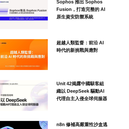
Sophos 推出 Sophos
Fusion，打造完整的 AI
原生資安防禦系統
超越人類監督：前沿 AI
時代的新挑戰與應對
Unit 42揭露中國駭客組
織以 DeepSeek 驅動AI
代理自主入侵全球伺服器
n8n 修補高嚴重性沙盒逃