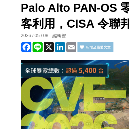
Palo Alto PAN
客利用，CISA 令聯
2026 / 05 / 08
編輯部
Facebook
Line
X
LinkedIn
Email