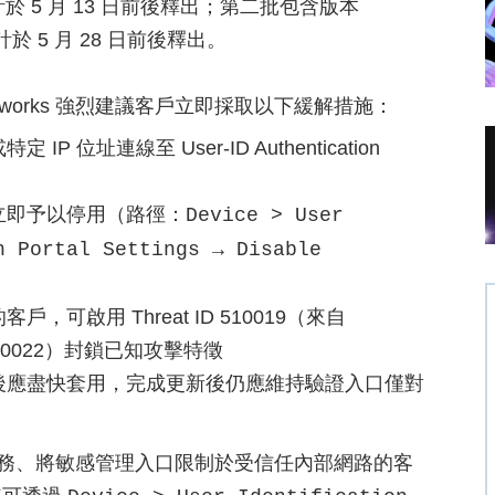
6 等，預計於 5 月 13 日前後釋出；第二批包含版本
等，預計於 5 月 28 日前後釋出。
etworks 強烈建議客戶立即採取以下緩解措施：
址連線至 User-ID Authentication
立即予以停用（路徑：
Device > User
n Portal Settings → Disable
啟用 Threat ID 510019（來自
9097-10022）封鎖已知攻擊特徵
後應盡快套用，完成更新後仍應維持驗證入口僅對
資安最佳實務、將敏感管理入口限制於受信任內部網路的客