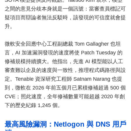
SOTA 模型提供反向觀點。Taesoo Kim 表示，模型
之間的意見分歧本身就是一個訊號：當審查員標記可
疑項目而辯論者無法反駁時，該發現的可信度就會提
升。
微軟安全回應中心工程副總裁 Tom Gallagher 也坦
言，AI 加速漏洞發現的速度將使 Patch Tuesday 的
修補規模持續擴大。他指出，先進 AI 模型能以人工
審查難以企及的速度與一致性，推理程式碼路徑與設
定。Tenable 資深研究工程師 Satnam Narang 也提
到，微軟在 2026 年前五個月已累積修補超過 500 個
CVE；照此速度，全年修補數量可能超越 2020 年創
下的歷史紀錄 1,245 個。
最高風險漏洞：Netlogon 與 DNS 用戶