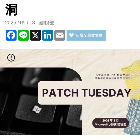
洞
2026 / 05 / 18
編輯部
Facebook
Line
X
LinkedIn
Email