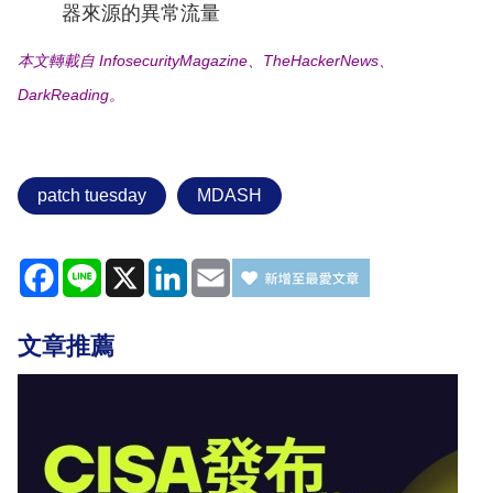
器來源的異常流量
本文轉載自 InfosecurityMagazine、TheHackerNews、
DarkReading。
patch tuesday
MDASH
Facebook
Line
X
LinkedIn
Email
文章推薦