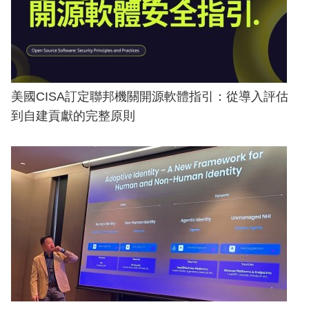
美國CISA訂定聯邦機關開源軟體指引：從導入評估
到自建貢獻的完整原則