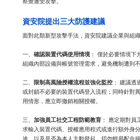
察覺遭受攻擊。
資安院提出三大防護建議
面對此類新型攻擊手法，資安院建議企業與組
一、
確認裝置代碼使用情境
： 僅於必要情境下
組織內部設備與帳號管理需求，避免機制遭到
二、
限制高風險授權流程並強化監控
： 建議透過
或封鎖不必要的裝置代碼登入流程；同時針對
用情形，應立即撤銷相關授權。
三、
加強員工社交工程防範教育
： 應定期對員
求輸入裝置代碼、授權應用程式或進行額外身
途，以及是否為本人主動發起，切勿輕易配合