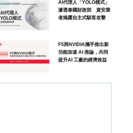
AI代理人「YOLO模式」
滲透泰國財政部 資安業
者揭露自主式駭客攻擊
F5與NVIDIA攜手推出新
功能加速 AI 推論，共同
提升AI 工廠的經濟效益