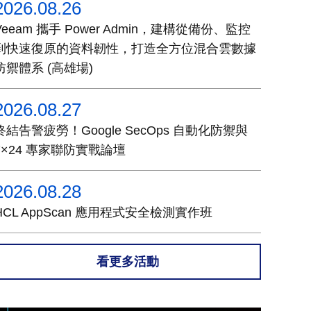
2026.08.26
Veeam 攜手 Power Admin，建構從備份、監控
到快速復原的資料韌性，打造全方位混合雲數據
防禦體系 (高雄場)
2026.08.27
終結告警疲勞！Google SecOps 自動化防禦與
7×24 專家聯防實戰論壇
2026.08.28
HCL AppScan 應用程式安全檢測實作班
看更多活動