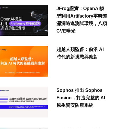
JFrog證實：OpenAI模
型利用Artifactory零時差
漏洞逃逸測試環境，八項
CVE曝光
超越人類監督：前沿 AI
時代的新挑戰與應對
Sophos 推出 Sophos
Fusion，打造完整的 AI
原生資安防禦系統