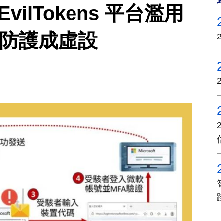
ilTokens 平台濫用
 防護成虛設