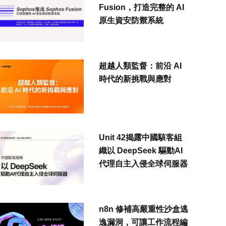
Fusion，打造完整的 AI
原生資安防禦系統
超越人類監督：前沿 AI
時代的新挑戰與應對
Unit 42揭露中國駭客組
織以 DeepSeek 驅動AI
代理自主入侵全球伺服器
n8n 修補高嚴重性沙盒逃
逸漏洞，可讓工作流程編