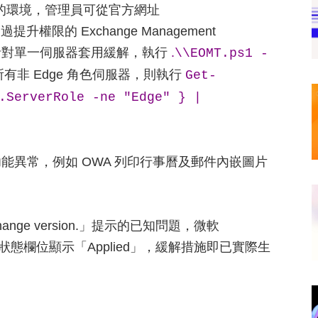
 的環境，管理員可從官方網址
過提升權限的 Exchange Management
。若僅需針對單一伺服器套用緩解，執行
.
\\EOMT.ps1 -
有非 Edge 角色伺服器，則執行
Get-
.ServerRole -ne "Edge" } |
。
能異常，例如 OWA 列印行事曆及郵件內嵌圖片
 exchange version.」提示的已知問題，微軟
要狀態欄位顯示「Applied」，緩解措施即已實際生