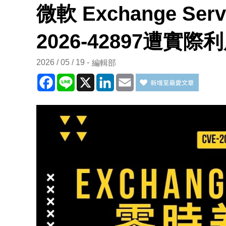
微軟 Exchange Se
2026-42897遭實際
2026 / 05 / 19
編輯部
Facebook
Line
X
LinkedIn
Email