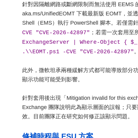
針對因隔離網路或斷網限制而無法使用 EEMS
aka.ms/UnifiedEOMT 下載最新版 EOMT，並透
Shell（EMS）執行 PowerShell 腳本
；若需一次套用至所
CVE "CVE-2026-42897"
ExchangeServer | Where-Object { $_
.\\EOMT.ps1 -CVE "CVE-2026-42897"
此外，微軟坦承兩種緩解方式都可能導致部分功
顯示功能可能受到影響。
針對套用後出現「Mitigation invalid for this
Exchange 團隊說明此為顯示層面的誤報；只
效。目前團隊正在研究如何修正該顯示問題。
修補時程與 ESU 方案