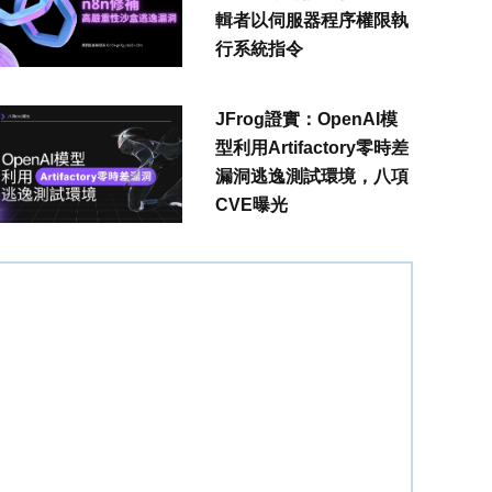
輯者以伺服器程序權限執
行系統指令
JFrog證實：OpenAI模
型利用Artifactory零時差
漏洞逃逸測試環境，八項
CVE曝光