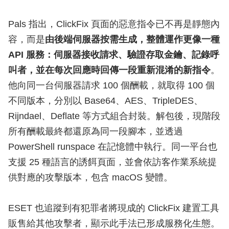
Pals 指出，ClickFix 頁面的惡意指令已不再是靜態內
容，而是
由後端伺服器按需生成，整體運作更像一種
API 服務：伺服器接收請求、驗證存取金鑰、記錄呼
叫者，並在每次回應時回傳一段重新混淆的新指令
。
他向同一台伺服器請求 100 個酬載，就取得 100 個
不同版本，分別以 Base64、AES、TripleDES、
Rijndael、Deflate 等方式組合封裝。解包後，現階段
所有酬載最終都還原為同一段腳本，並透過
PowerShell runspace 在記憶體中執行。同一平台也
支援 25 種語言的誘餌頁面，並會依訪客作業系統提
供對應的攻擊版本，包含 macOS 變體。
ESET 也追蹤到有犯罪者將現成的 ClickFix 建置工具
販售給其他攻擊者，顯示此手法已形成服務化生態。