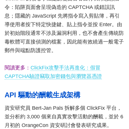
令：陷阱頁面會呈現偽造的 CAPTCHA 或錯誤訊
息；隱藏的 JavaScript 先將指令寫入剪貼簿，再引
導使用者按下特定快捷鍵、貼上指令並按 Enter。由
於初始階段通常不涉及漏洞利用，也不會產生傳統防
毒軟體可直接偵測的檔案，因此能有效繞過一般電子
郵件與端點防護控管。
閱讀更多：
ClickFix攻擊手法再進化：假冒
CAPTCHA驗證竊取加密錢包與瀏覽器憑證
API 驅動的酬載生成架構
資安研究員 Bert-Jan Pals 拆解多個 ClickFix 平台，
並分析約 3,000 個來自真實攻擊活動的酬載，並於 6
月初的 OrangeCon 資安研討會發表研究成果。