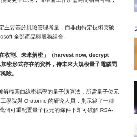
前預期更早出現，而準備工作所需時間相當可觀，
程的決定主要基於風險管理考量，而非由特定技術突破
rosoft 全部產品與服務組合。
未來解密」（harvest now, decrypt
前以加密形式存在的資料，待未來大規模量子電腦問
露風險。
良了破解橢圓曲線密碼學的量子演算法，所需量子位元
院與 Oratomic 的研究人員，則示範了一種
1 萬個可重配置量子位元的條件下即可破解 RSA-