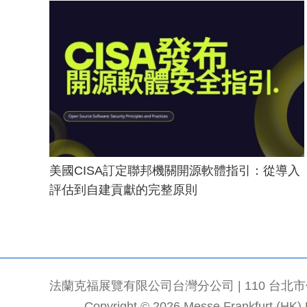
美國CISA訂定聯邦機關開源軟體指引：從導入
評估到自建貢獻的完整原則
法蘭克福展覽有限公司台灣分公司 | 110 台北市信義區
Copyright © 2026 Messe Frankfurt (HK) Li