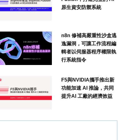
原生資安防禦系統
n8n 修補高嚴重性沙盒逃
逸漏洞，可讓工作流程編
輯者以伺服器程序權限執
行系統指令
F5與NVIDIA攜手推出新
功能加速 AI 推論，共同
提升AI 工廠的經濟效益