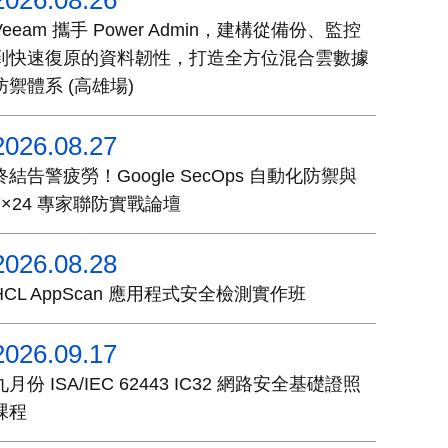
2026.08.26
Veeam 攜手 Power Admin，建構從備份、監控
到快速復原的資料韌性，打造全方位混合雲數據
防禦體系 (高雄場)
2026.08.27
終結告警疲勞！Google SecOps 自動化防禦與
7×24 專家聯防實戰論壇
2026.08.28
HCL AppScan 應用程式安全檢測實作班
2026.09.17
九月份 ISA/IEC 62443 IC32 網路安全基礎證照
課程