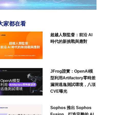
大家都在看
超越人類監督：前沿 AI
時代的新挑戰與應對
JFrog證實：OpenAI模
型利用Artifactory零時差
漏洞逃逸測試環境，八項
CVE曝光
Sophos 推出 Sophos
Fusion，打造完整的 AI