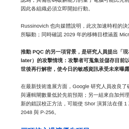
認為，具備密碼破解能力的量子電腦可能比先
因此各組織必須立即開始行動。
Russinovich 也向媒體說明，此次加速時
所驅動；同時確認 2029 年的移轉目標涵蓋 Mic
推動 PQC 的另一項背景，是研究人員提出「現在收割、
later）的攻擊情境：攻擊者可蒐集並儲存目
世後再行解密，使今日的敏感資訊承受未來曝
在最新技術進展方面，Google 研究人員改
與邏輯閘數量低於先前預期；另一組來自加州理工學
新的錯誤校正方法，可能使 Shor 演算法在僅 
2048 與 P-256。