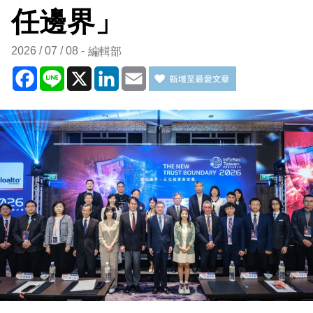
任邊界」
2026 / 07 / 08
編輯部
Facebook
Line
X
LinkedIn
Email