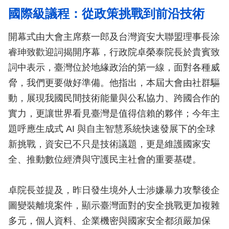
國際級議程：從政策挑戰到前沿技術
開幕式由大會主席蔡一郎及台灣資安大聯盟理事長涂
睿珅致歡迎詞揭開序幕，行政院卓榮泰院長於貴賓致
詞中表示，臺灣位於地緣政治的第一線，面對各種威
脅，我們更要做好準備。他指出，本屆大會由社群驅
動，展現我國民間技術能量與公私協力、跨國合作的
實力，更讓世界看見臺灣是值得信賴的夥伴；今年主
題呼應生成式 AI 與自主智慧系統快速發展下的全球
新挑戰，資安已不只是技術議題，更是維護國家安
全、推動數位經濟與守護民主社會的重要基礎。
卓院長並提及，昨日發生境外人士涉嫌暴力攻擊後企
圖變裝離境案件，顯示臺灣面對的安全挑戰更加複雜
多元，個人資料、企業機密與國家安全都須嚴加保