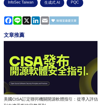
InfoSec Taiwan
PQC
生成式 AI
Facebook
Line
X
LinkedIn
Email
文章推薦
美國CISA訂定聯邦機關開源軟體指引：從導入評估