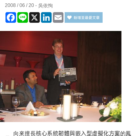
2008 / 06 / 20
吳依恂
Facebook
Line
X
LinkedIn
Email
向來擅長
核心系統韌體與嵌入型虛擬化方案
的鳳