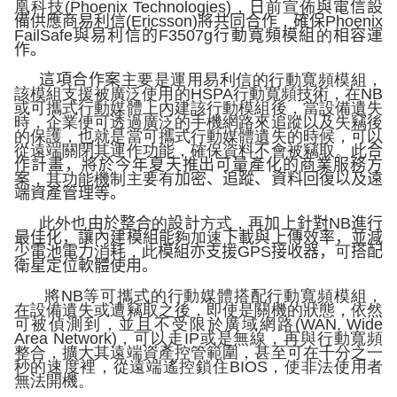
凰科技
(Phoenix Technologies)
，
日
前宣佈
與電信設
備供應商易利信
(
Eric
sson)
將共同合作
，
確保
Phoenix
FailSafe
與易利信的
F
3507g
行動寬頻模組
的
相容運
作。
這項合作案
主要是運用易利信的行動寬頻模組，
該模組支援被廣泛使用的
HSPA
行動寬頻技術，在
NB
或可攜式行動媒體上內建該行動模組後，當設備遺失
時，企業便可透過廣泛的手機網路來追蹤以及失竊後
的保護，也就是當可攜式行動媒體遺失的時候，可以
從遠端關閉其運作功能，確保資料不會被竊取。此
合
作計畫，將於今年夏天推出可量產化的商業服務方
案
，其功能機制主要有
加密、追蹤、資料回復以及遠
端資產管理等。
此外也
由於整合
的
設計
方式，再
加上針對
NB
進行
最佳化，讓內建模組能
夠加速
下載與上傳效率，並減
少電池電力
消
耗
，此
模組亦支援
GPS
接收器，
可
搭配
衛星定位軟體使用。
將
NB
等可攜式的行動媒體搭配行動寬頻模組，
在設備遺失或遭竊取之後，即使是關機的狀態，依然
可被偵測到，並且不受限於廣域網路
(WAN, Wide
Area Network)
，可以走
IP
或是無線，再與行動寬頻
整合，擴大其遠端資產控管範圍，甚至可在千分之一
秒的速度裡，從遠端遙控鎖住
BIOS
，使非法使用者
無法開機。