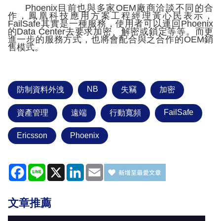
Phoenix
目前也與多家
OEM
廠商洽談不同的合
作，鳳凰科技
應用方案工程經理黃心民表示，
FailSafe
其實是一種服務，使用者可以連回
Phoenix
的
Data Center
去要求加密、解密或鎖定等等。而更
進一步的服務方式，也將會配合與之合作的
OEM
銷
售模式。
NB
防制資料外洩
失竊
加密
FailSafe
資產管理
遠端
行動寬頻
Ericsson
Phoenix
Facebook
Line
X
LinkedIn
Email
文章推薦