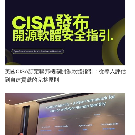
美國CISA訂定聯邦機關開源軟體指引：從導入評估
到自建貢獻的完整原則