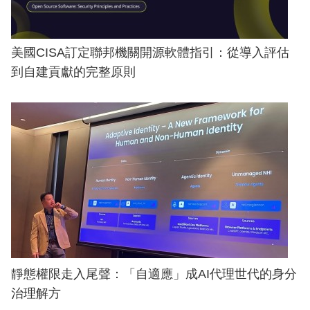
美國CISA訂定聯邦機關開源軟體指引：從導入評估
到自建貢獻的完整原則
靜態權限走入尾聲：「自適應」成AI代理世代的身分
治理解方