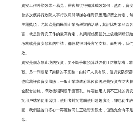
資安工作外顯效果不易見，長官無從得知其成效如何，然而，資
曾多次獲得行政院人事行政局所舉辦各種資訊應用評奬之肯定，
主題獎項，尤其這是由民間企業所舉辦的活動，其評比對象涵蓋
言，就是對資安工作的最高肯定，其榮耀感更甚於上級機關所頒
考核或是資安預算的申請，都較易得到長官的支持。而對外，我
效。
資安是個永無止境的投資，要不斷爭取預算以強化IT防禦架構，
戰。另一問題是IT架構的不完整；由於IT人員有限，但資安防禦
也暗藏許多資安風險，一般企業或政府單位多將經費投資在防火
全配套措施，導致後端問題千瘡百孔。終端使用人員不正確的資
於用戶端的使用習慣，使用者對於電腦使用越趨廣泛，卻也衍生許
圍，我們雖苦口婆心一再灌輸同仁正確資安觀念，但難免會有不
念。