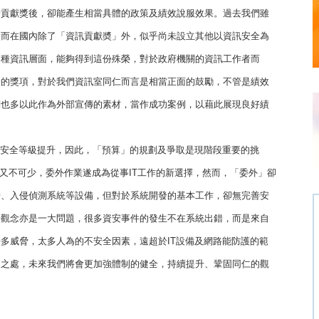
安貢獻獎後，卻能產生相當具體的政策及績效說服效果。過去我們雖
然而在國內除了「資訊貢獻奬」外，似乎尚未設立其他以資訊安全為
各種資訊層面，能夠得到這份殊榮，對於政府機關的資訊工作者而
給的獎項，對於我們資訊室同仁而言是相當正面的鼓勵，不管是績效
們也多以此作為外部宣傳的素材，當作成功案例，以藉此展現良好績
將安全等級提升，因此，「預算」的規劃及爭取是現階段重要的挑
卻又不可少，委外作業遂成為從事IT工作的新選擇，然而，「委外」卻
牆、入侵偵測系統等設備，但對於系統開發的基本工作，卻無完善安
安觀念亦是一大問題，很多資安事件的發生不在系統出錯，而是來自
多威脅，太多人為的不安全因素，遠超於IT設備及網路能防護的範
足之處，未來我們將會更加強體制的健全，持續提升、鞏固同仁的觀