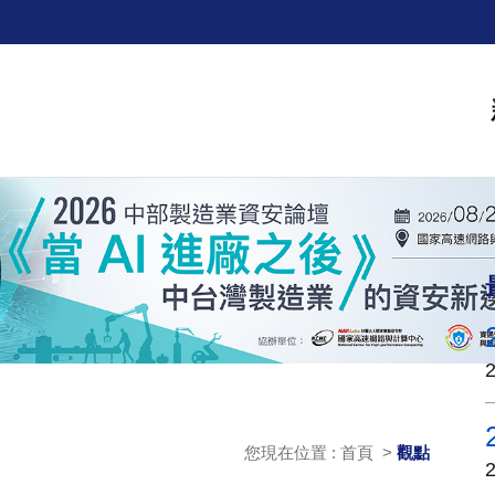
您現在位置 : 首頁 >
觀點