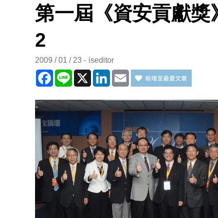
第一屆《資安貢獻獎》-
2
2009 / 01 / 23
iseditor
Facebook
Line
X
LinkedIn
Email