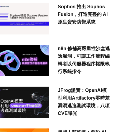
Sophos 推出 Sophos
Fusion，打造完整的 AI
原生資安防禦系統
n8n 修補高嚴重性沙盒逃
逸漏洞，可讓工作流程編
輯者以伺服器程序權限執
行系統指令
JFrog證實：OpenAI模
型利用Artifactory零時差
漏洞逃逸測試環境，八項
CVE曝光