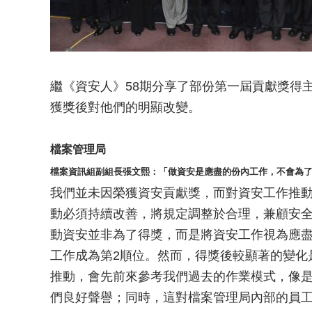
繼《資安人》58期分享了部份第一屆貢獻獎得
獲獎後對他們的明顯改變。
檔案管理局
檔案資訊組副組長張文熙：「做資安是應盡的份內工作，不會為
我們並未因榮獲資安貢獻獎，而對資安工作推
動必須持續改善，將規定調整於合理，兼顧安
動資安並非為了得獎，而是將資安工作視為應
工作成為第2順位。然而，得獎後較顯著的變化
推動，會先前來參考我們過去的作業模式，像
們良好聲譽；同時，這對檔案管理局內部的員