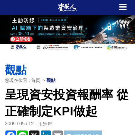
觀點
您現在位置 : 首頁 >
觀點
呈現資安投資報酬率 從
正確制定KPI做起
2009 / 05 / 12
王進程
Facebook
Line
X
LinkedIn
Email