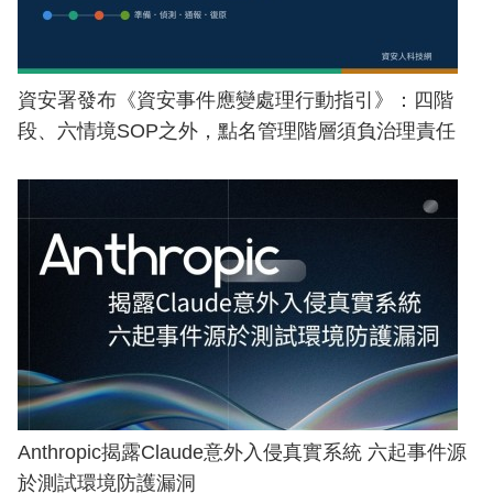
資安署發布《資安事件應變處理行動指引》：四階
段、六情境SOP之外，點名管理階層須負治理責任
Anthropic揭露Claude意外入侵真實系統 六起事件源
於測試環境防護漏洞