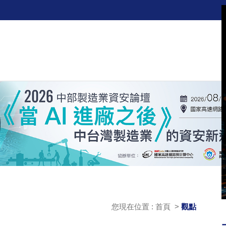
您現在位置 : 首頁 >
觀點