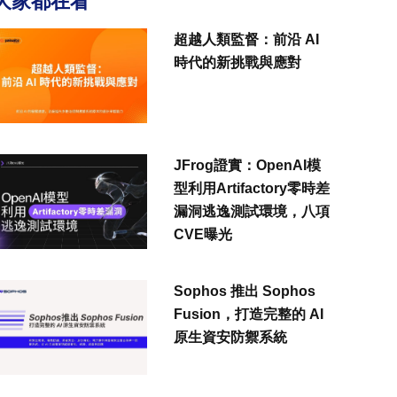
大家都在看
超越人類監督：前沿 AI
時代的新挑戰與應對
JFrog證實：OpenAI模
型利用Artifactory零時差
漏洞逃逸測試環境，八項
CVE曝光
Sophos 推出 Sophos
Fusion，打造完整的 AI
原生資安防禦系統