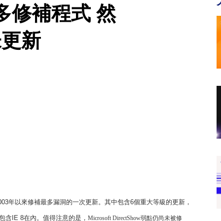
多修補程式 然
未更新
003
年以來修補最多漏洞的一次更新。其中包含
6
個重大等級的更新，
包含
IE 8
在內。值得注意的是，
Microsoft DirectShow
弱點仍尚未被修