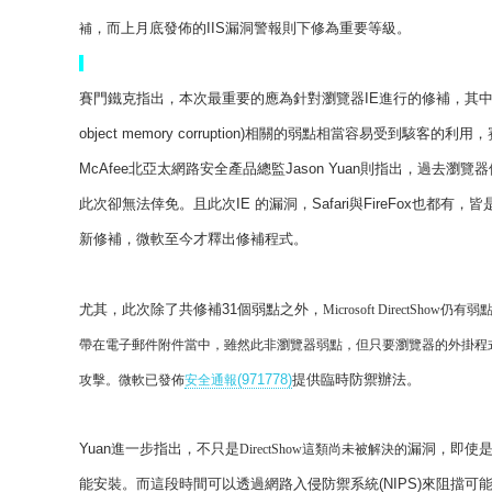
，而上月底發佈的
IIS
漏洞警報則下修為重要等級。
補
賽門鐵克指出，本次最重要的應為針對瀏覽器
IE
進行的修補，其
object memory corruption)
相關的弱點相當容易受到駭客的利用，
McAfee
北亞太網路安全產品總監
Jason Yuan
則指出，過去瀏覽器
此次卻無法倖免。且此次
IE
的漏洞，
Safari
與
FireFox
也都有，皆
新修補，微軟至今才釋出修補程式。
尤其，此次除了共修補
31
個弱點之外，
Microsoft DirectShow
仍有弱
帶在電子郵件附件當中，雖然此非瀏覽器弱點，但只要瀏覽器的外掛程
(971778)
提供臨時防禦辦法。
攻擊。微軟已發佈
安全通報
Yuan
進一步指出，不只是
漏洞，即使
DirectShow
這類尚未被解決的
能安裝。而這段時間可以透過網路入侵防禦系統(NIPS)來阻擋