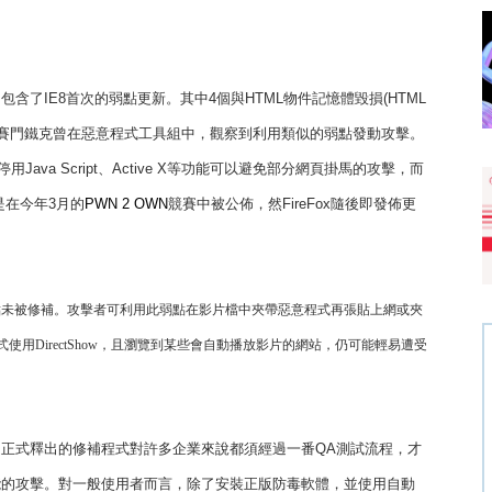
中包含了
IE8
首次的弱點更新。其中
4
個與
HTML
物件記憶體毀損
(HTML
賽門鐵克曾在惡意程式工具組中，觀察到利用類似的弱點發動攻擊。
停用
Java Script
、
Active X
等功能可以避免部分網頁掛馬的攻擊，而
是在今年
3
月的
PWN 2 OWN
競賽中被公佈，然
FireFox
隨後即發佈更
點未被修補。攻擊者可利用此弱點在影片檔中夾帶惡意程式再張貼上網或夾
式使用
DirectShow
，且瀏覽到某些會自動播放影片的網站，仍可能輕易遭受
是正式釋出的修補程式對許多企業來說都須經過一番
QA
測試流程，才
可能的攻擊。對一般使用者而言，除了安裝正版防毒軟體，並使用自動