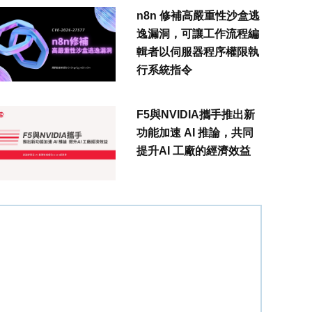
n8n 修補高嚴重性沙盒逃
逸漏洞，可讓工作流程編
輯者以伺服器程序權限執
行系統指令
F5與NVIDIA攜手推出新
功能加速 AI 推論，共同
提升AI 工廠的經濟效益