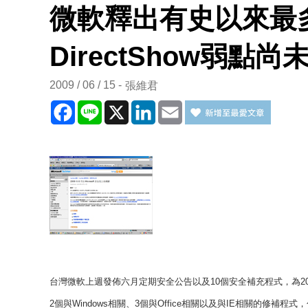
微軟釋出有史以來最
DirectShow弱點尚
2009 / 06 / 15
張維君
Facebook
Line
X
LinkedIn
Email
台灣微軟上週發佈六月定期安全公告以及
10
個安全補充程式，為
2
2
個與
Windows
相關、
3
個與
Office
相關以及與
IE
相關的修補程式，