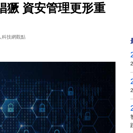
猖獗 資安管理更形重
人科技網觀點