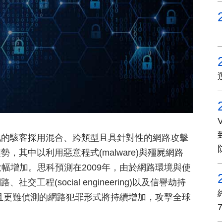
地的駭客採用混合、跨類型且具針對性的網路攻擊
其中以利用惡意程式(malware)與殭屍網路
將大幅增加。思科預測在2009年，由於網路環境與使
程(social engineering)以及信譽劫持
與人性弱點、且更難偵測的網路犯罪形式將持續增加，攻擊全球