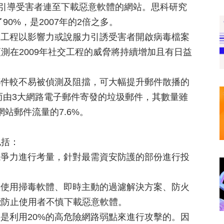
碼，引導受害者連至下載惡意軟體的網站。思科研究
90%，是2007年的2倍之多。
交工程以影響力或說服力引誘受害者開啟病毒檔案
測在2009年社交工程的威脅將持續增加且有日益
郵件較不易被偵測及阻擋，可大幅提升郵件散播的
而由3大網路電子郵件寄發的垃圾郵件，其數量雖
站郵件流量的7.6%。
包括：
競爭力進行考量，針對最需資安防護的部份進行投
效使用掃毒軟體、即時主動的過濾解決方案、防火
能防止使用者不慎下載惡意軟體。
件是利用20%的高危險網路弱點來進行攻擊的。因