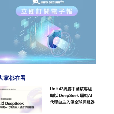
大家都在看
Unit 42揭露中國駭客組
織以 DeepSeek 驅動AI
代理自主入侵全球伺服器