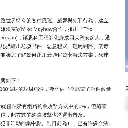
網路世界特有的各種風險、威脅與犯罪行為，建立
家Mike Mayhew合作，推出「The
.com/go/realm)，讓思科工程師化身成四大資安超人，透
現地描繪出垃圾郵件、惡意程式、殭屍網路、病毒
，並讓您了解如何運用最適化資安解決方案，來建
威脅如下：
,000億封的垃圾郵件，幾乎佔了全球電子郵件數量
shing)僅佔所有網路釣魚攻擊方式中的1%，但隨著
可信，此方式的網路攻擊也將逐漸普及。
路犯罪活動的集中點。到目前為止，已有許多合法