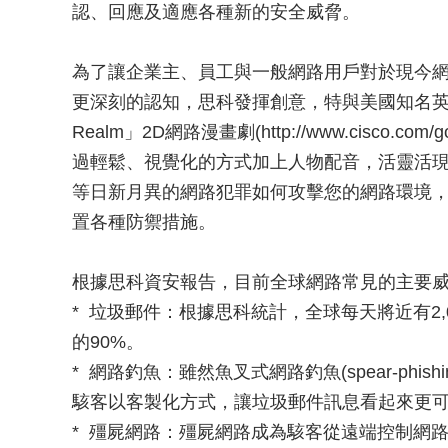
認、回應及適應各種新的安全威脅。
為了讓企業主、員工與一般網路用戶對於現今
更深刻的認知，思科發揮創意，特與美國知名英雄漫畫
Realm」2D網路漫畫劇(http://www.cisco
過輕鬆、視覺化的方式加上人物配音，活靈活
等日新月異的網路犯罪如何攻擊您的網路環境
置各種防禦措施。
根據思科資安報告，目前全球網路常見的主要
* 垃圾郵件：根據思科統計，全球每天將近有2
的90%。
* 網路釣魚：雖然魚叉式網路釣魚(spear-phi
駭客以客製化方式，讓垃圾郵件訊息看起來更
* 殭屍網路：殭屍網路成為駭客從遠端控制網