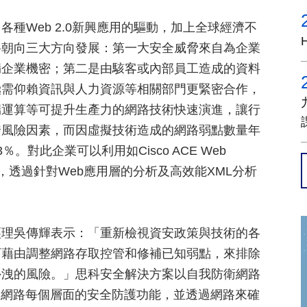
種Web 2.0新興應用的驅動，加上全球經濟不
將朝向三大方向發展：第一大安全威脅來自為企業
漏企業機密；第二是由駭客或內部員工造成的資料
極需仰賴資訊與人力資源等相關部門更緊密合作，
端運算等可提升生產力的網路技術快速演進，讓行
安風險因素，而因虛擬技術造成的網路弱點數量年
％。對此企業可以利用如Cisco ACE Web
火牆等工具，透過針對Web應用層的分析及高效能XML分析
經理吳傳輝表示：「重新檢視資安政策與技術的各
可藉由調整網路存取控管和修補已知弱點，來排除
外洩的風險。」思科安全解決方案以自我防衛網路
k)為核心，可整合網路每個層面的安全防護功能，並透過網路來確