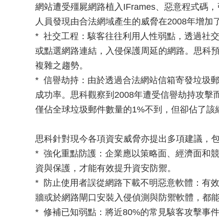
網站遭受殭屍網路植入IFrames、惡意程式
人員發現由合法網域產生的威脅在2008年增加了
* 社交工程：駭客往往利用人性弱點，透過社
或點選網路連結，入侵保護周延的網路。思科預
複雜之趨勢。
* 信譽劫持：由於透過合法網站信箱寄發垃圾
成功率。思科觀察到2008年遭受信譽劫持攻擊
僅佔全球垃圾郵件數量的1%不到，但卻佔了該網
思科針對現今各項資安威脅亦提出多項建議，
* 強化重點防護：企業應以策略面、經濟面和
資與保護，才能有效提升資安防禦。
* 防止使用者誤從網路下載不明惡意軟體：有
牆或於網路閘口安裝入侵偵測與防禦軟體，都
* 修補已知弱點：將近80%的常見駭客攻擊事