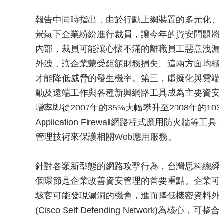
報告中同時指出，由於行動上網裝置的多元化、各
景氣下企業紛紛進行裁員，讓今年的資安問題
內部，裁員可能讓心懷不滿的離職員工惡意洩
外洩，讓企業蒙受鉅額財務損失。這兩方面均
才能降低威脅的發生機率。第三，虛擬化與雲
動及遠端工作與各種新興網路工具成為主要資
增率即從2007年的35%大幅攀升至2008年的103
Application Firewall網路程式應用防
管理技術來保護相關Web應用服務。
針對各類新型態的網路攻擊行為，台灣思科總
個環節是企業改善資安管理的首要重點。企業
駭客可能發現漏洞的機會，進而降低機密資料
(Cisco Self Defending Networ