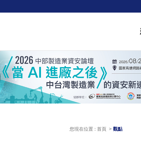
您現在位置 : 首頁 >
觀點