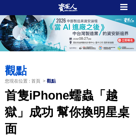
觀點
您現在位置 : 首頁 >
觀點
首隻iPhone蠕蟲「越
獄」成功 幫你換明星桌
面