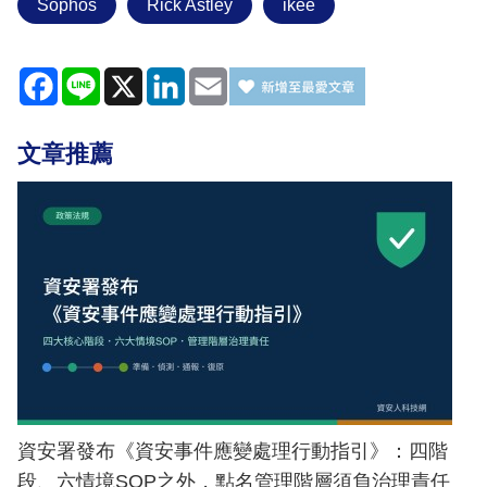
Sophos
Rick Astley
ikee
Facebook
Line
X
LinkedIn
Email
文章推薦
資安署發布《資安事件應變處理行動指引》：四階
段、六情境SOP之外，點名管理階層須負治理責任