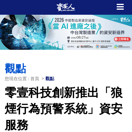
觀點
您現在位置 : 首頁 >
觀點
零壹科技創新推出「狼
煙行為預警系統」資安
服務