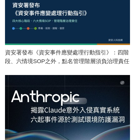
資安署發布《資安事件應變處理行動指引》：四階
段、六情境SOP之外，點名管理階層須負治理責任