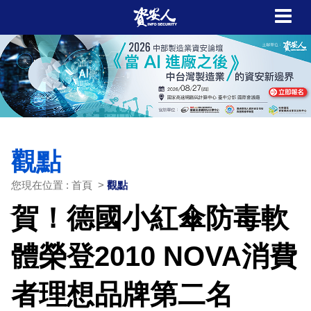
觀點
您現在位置 : 首頁 >
觀點
賀！德國小紅傘防毒軟
體榮登2010 NOVA消費
者理想品牌第二名