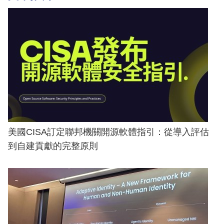
美國CISA訂定聯邦機關開源軟體指引：從導入評估
到自建貢獻的完整原則