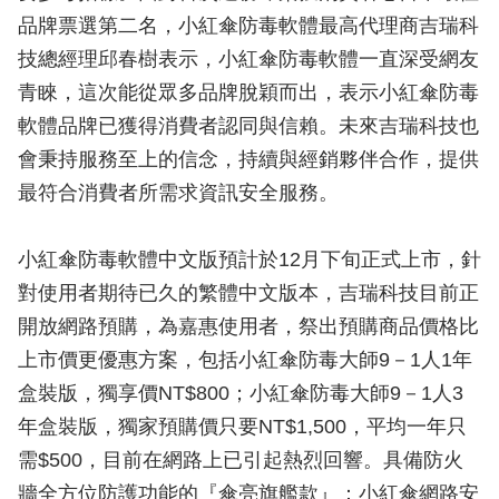
品牌票選第二名，小紅傘防毒軟體最高代理商吉瑞科
技總經理邱春樹表示，小紅傘防毒軟體一直深受網友
青睞，這次能從眾多品牌脫穎而出，表示小紅傘防毒
軟體品牌已獲得消費者認同與信賴。未來吉瑞科技也
會秉持服務至上的信念，持續與經銷夥伴合作，提供
最符合消費者所需求資訊安全服務。
小紅傘防毒軟體中文版預計於12月下旬正式上市，針
對使用者期待已久的繁體中文版本，吉瑞科技目前正
開放網路預購，為嘉惠使用者，祭出預購商品價格比
上市價更優惠方案，包括小紅傘防毒大師9－1人1年
盒裝版，獨享價NT$800；小紅傘防毒大師9－1人3
年盒裝版，獨家預購價只要NT$1,500，平均一年只
需$500，目前在網路上已引起熱烈回響。具備防火
牆全方位防護功能的『傘亮旗艦款』：小紅傘網路安