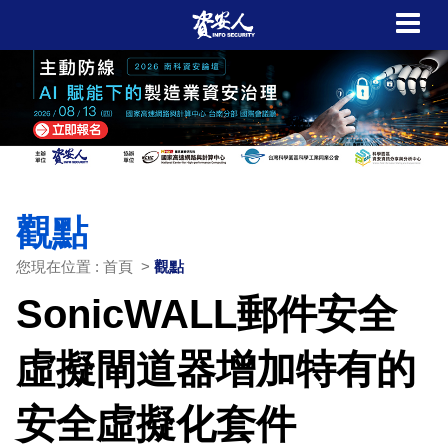
觀點
您現在位置 : 首頁 >
觀點
SonicWALL郵件安全
虛擬閘道器增加特有的
安全虛擬化套件