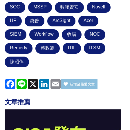
SOC
MSSP
Novell
數聯資安
HP
ArcSight
Acer
惠普
SIEM
Workflow
NOC
收購
Remedy
ITIL
ITSM
蔡政霖
陳昭偉
Facebook
Line
X
LinkedIn
Email
文章推薦