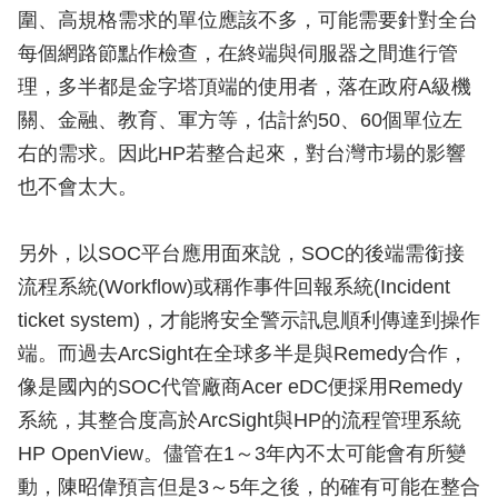
圍、高規格需求的單位應該不多，可能需要針對全台
每個網路節點作檢查，在終端與伺服器之間進行管
理，多半都是金字塔頂端的使用者，落在政府A級機
關、金融、教育、軍方等，估計約50、60個單位左
右的需求。因此HP若整合起來，對台灣市場的影響
也不會太大。
另外，以SOC平台應用面來說，SOC的後端需銜接
流程系統(Workflow)或稱作事件回報系統(Incident
ticket system)，才能將安全警示訊息順利傳達到操作
端。而過去ArcSight在全球多半是與Remedy合作，
像是國內的SOC代管廠商Acer eDC便採用Remedy
系統，其整合度高於ArcSight與HP的流程管理系統
HP OpenView。儘管在1～3年內不太可能會有所變
動，陳昭偉預言但是3～5年之後，的確有可能在整合