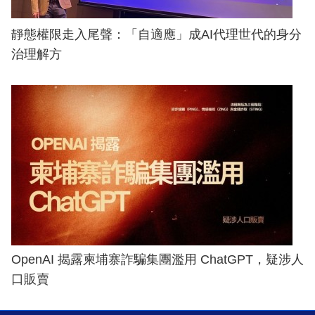
靜態權限走入尾聲：「自適應」成AI代理世代的身分
治理解方
OpenAI 揭露柬埔寨詐騙集團濫用 ChatGPT，疑涉人
口販賣