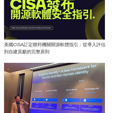
美國CISA訂定聯邦機關開源軟體指引：從導入評估
到自建貢獻的完整原則