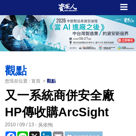
觀點
您現在位置 : 首頁 >
觀點
又一系統商併安全廠
HP傳收購ArcSight
2010 / 09 / 13
吳依恂
Facebook
Line
X
LinkedIn
Email