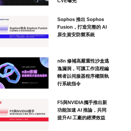
CVE曝光
Sophos 推出 Sophos
Fusion，打造完整的 AI
原生資安防禦系統
n8n 修補高嚴重性沙盒逃
逸漏洞，可讓工作流程編
輯者以伺服器程序權限執
行系統指令
F5與NVIDIA攜手推出新
功能加速 AI 推論，共同
提升AI 工廠的經濟效益