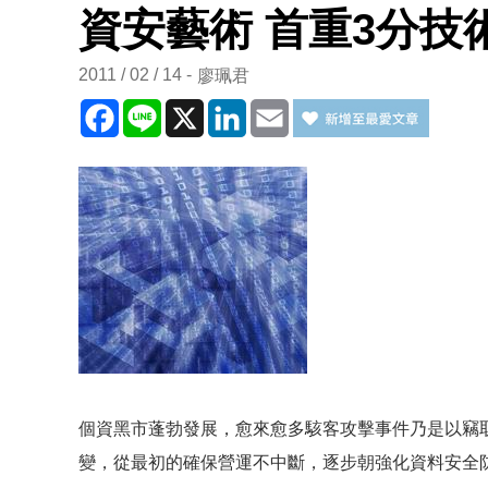
資安藝術 首重3分技
2011 / 02 / 14
廖珮君
Facebook
Line
X
LinkedIn
Email
個資黑市蓬勃發展，愈來愈多駭客攻擊事件乃是以竊
變，從最初的確保營運不中斷，逐步朝強化資料安全