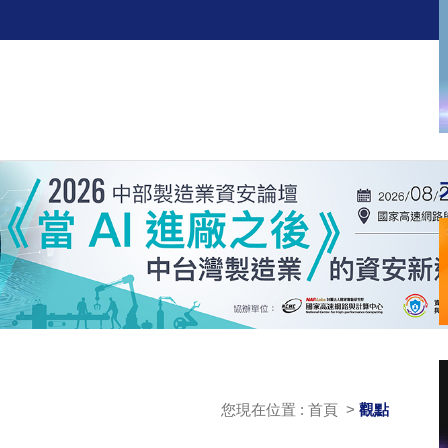
您現在位置 : 首頁 >
觀點