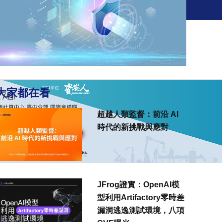
訂閱電子報
新聞
觀點
解決方案
活動
大家都在看
超越人類監督：前沿 AI
時代的新挑戰與應對
JFrog證實：OpenAI模
型利用Artifactory零時差
漏洞逃逸測試環境，八項