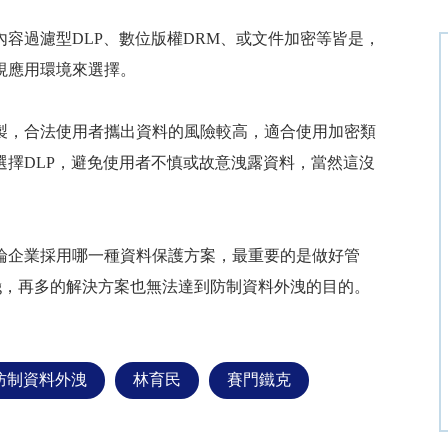
內容過濾型
DLP
、數位版權
DRM
、或文件加密等皆是，
視應用環境來選擇。
製，合法使用者攜出資料的風險較高，適合使用加密類
選擇
DLP
，避免使用者不慎或故意洩露資料，當然這沒
論企業採用哪一種資料保護方案，最重要的是做好管
g
，再多的解決方案也無法達到防制資料外洩的目的。
防制資料外洩
林育民
賽門鐵克