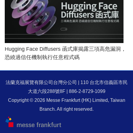
Hugging Face Diffusers 函式庫揭露三項高危漏洞，
恐繞過信任機制執行任意程式碼
法蘭克福展覽有限公司台灣分公司 | 110 台北市信義區市民
大道六段288號8F | 886-2-8729-1099
Copyright © 2026 Messe Frankfurt (HK) Limited, Taiwan
Branch. All right reserved.