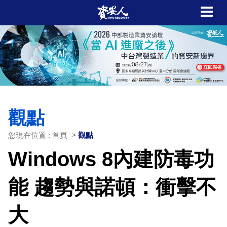
觀點
您現在位置 : 首頁 >
觀點
Windows 8內建防毒功
能 趨勢與諾頓：衝擊不
大