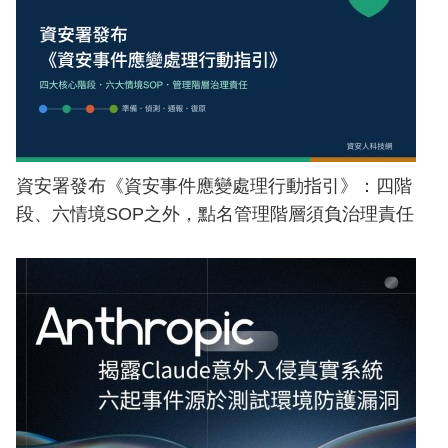
資安署發布《資安事件應變處理行動指引》：四階
段、六情境SOP之外，點名管理階層須負治理責任