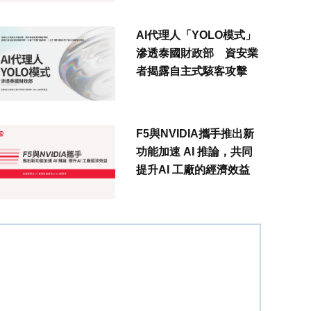
AI代理人「YOLO模式」
滲透泰國財政部 資安業
者揭露自主式駭客攻擊
F5與NVIDIA攜手推出新
功能加速 AI 推論，共同
提升AI 工廠的經濟效益