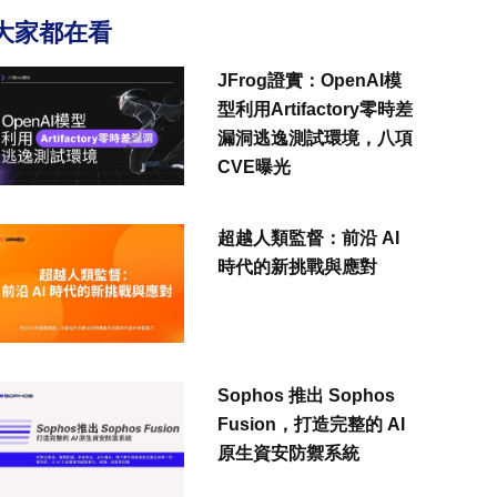
大家都在看
JFrog證實：OpenAI模
型利用Artifactory零時差
漏洞逃逸測試環境，八項
CVE曝光
超越人類監督：前沿 AI
時代的新挑戰與應對
Sophos 推出 Sophos
Fusion，打造完整的 AI
原生資安防禦系統