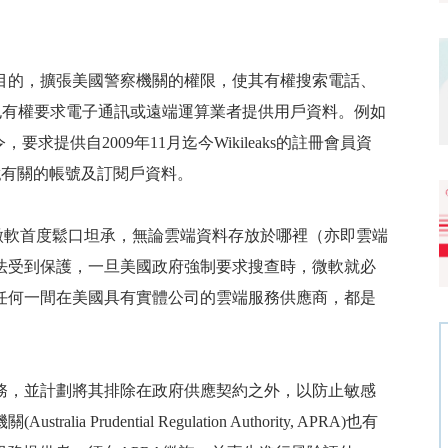
目的，擴張美國警察機關的權限，使其有權搜索電話、
也有權要求電子通訊或遠端運算業者提供用戶資料。例如
令，要求提供自
2009
年
11
月迄今
Wikileaks
的註冊會員資
g
有關的帳號及訂閱戶資料。
微軟首度鬆口坦承，無論雲端資料存放於哪裡（亦即雲端
法受到保護，一旦美國政府強制要求搜查時，微軟就必
任何一間在美國具有實體公司的雲端服務供應商，都是
務，並計劃將其排除在政府供應契約之外，以防止敏感
機關
(Australia Prudential Regulation Authority, APRA)
也有