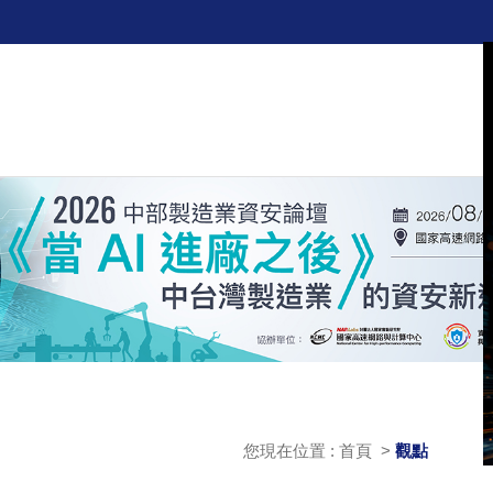
您現在位置 : 首頁 >
觀點