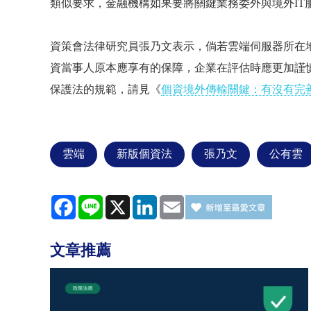
類似要求，金融機構如果要將關鍵業務委外與境外
IT
資策會法律研究員張乃文表示，倘若雲端伺服器所在
資當事人原本應享有的保障，企業在評估時應更加謹
保護法的規範，請見《
個資境外傳輸關鍵：有沒有完
雲端
新版個資法
張乃文
公有雲
Facebook
Line
X
LinkedIn
Email
文章推薦