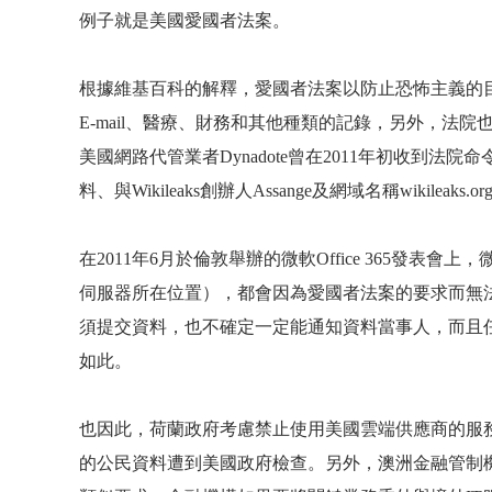
例子就是美國愛國者法案。
根據維基百科的解釋，愛國者法案以防止恐怖主義的
E-mail
、醫療、財務和其他種類的記錄，另外，法院
美國網路代管業者
Dynadote
曾在
2011
年初收到法院命
料、與
Wikileaks
創辦人
Assange
及網域名稱
wikileaks.or
在
2011
年
6
月於倫敦舉辦的微軟
Office 365
發表會上，
伺服器所在位置），都會因為愛國者法案的要求而無
須提交資料，也不確定一定能通知資料當事人，而且
如此。
也因此，荷蘭政府考慮禁止使用美國雲端供應商的服
的公民資料遭到美國政府檢查。另外，澳洲金融管制