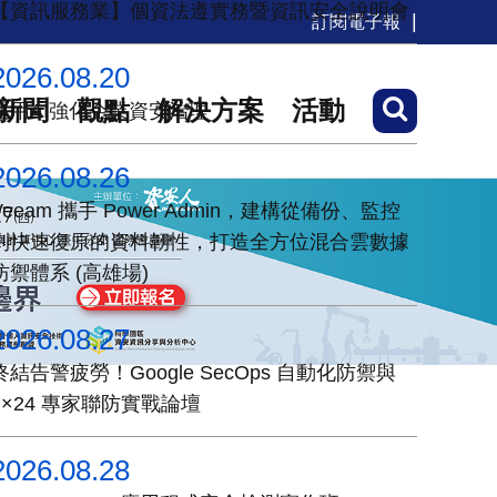
【資訊服務業】個資法遵實務暨資訊安全說明會
訂閱電子報
2026.08.20
新聞
觀點
解決方案
活動
運用AI強化企業資安治理
2026.08.26
Veeam 攜手 Power Admin，建構從備份、監控
到快速復原的資料韌性，打造全方位混合雲數據
防禦體系 (高雄場)
2026.08.27
終結告警疲勞！Google SecOps 自動化防禦與
7×24 專家聯防實戰論壇
2026.08.28