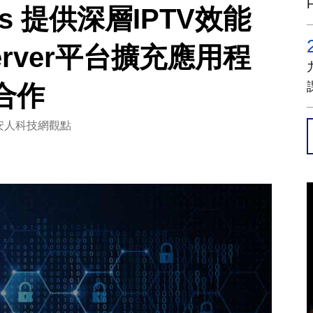
ents 提供深層IPTV效能
rver平台擴充應用程
合作
安人科技網觀點