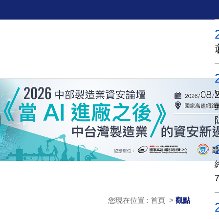
您現在位置 : 首頁 >
觀點