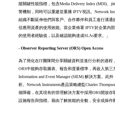
蹤關鍵性能指標，包含Media Delivery Index (M
警機制，同時可以重建並重播 IPTV視訊。Network Instr
組織不斷延伸他們與客戶、合作夥伴和員工進行溝通
信應用資產的使用效能。當企業佈署 IPTV於企業內部，O
的使用者經驗值，以及確認能夠達成SLAs要求。」
-
Observer Reporting Server (ORS) Open Access
為了簡化在IT團隊間分享關鍵資料並進行分析的過程，全新Obser
ORS中能夠存取圖表、報告和度量標準，再嵌入第三方監測平台上，如M
Information and Event Manager (SIE
析。Network Instruments產品策略總監Charle
個障礙，在其現有的管理解決方案中採用ORS開放存
設施報告與指標。藉由了解效能的全貌，安全或操作