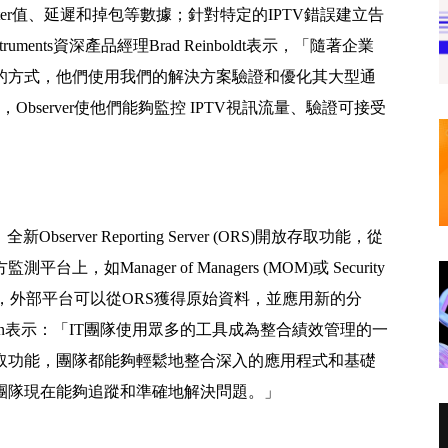
DI)、jitter值、延遲和掉包等數據；針對特定的IPTV錯誤建立告
uments資深產品經理Brad Reinboldt表示，「隨著企業
的方式，他們使用我們的解決方案驗證和優化其大型通
bserver使他們能夠監控 IPTV視訊流量、驗證可接受
ver Reporting Server (ORS)開放存取功能，從
anager of Managers (MOM)或 Security
M) 解決方案。此外，外部平台可以從ORS獲得原始資料，並應用新的分
s Thompson表示：「IT團隊使用眾多的工具成為整合績效管理的一
取功能，團隊都能夠輕鬆地整合深入的應用程式和基礎
團隊現在能夠追蹤和準確地解決問題。」