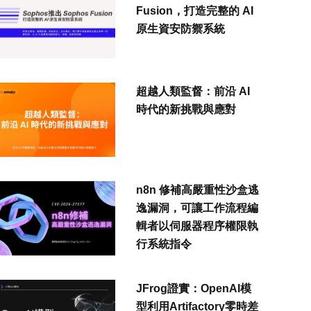
Fusion，打造完整的 AI
原生資安防禦系統
超越人類監督：前沿 AI
時代的新挑戰與應對
n8n 修補高嚴重性沙盒逃
逸漏洞，可讓工作流程編
輯者以伺服器程序權限執
行系統指令
JFrog證實：OpenAI模
型利用Artifactory零時差