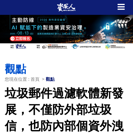
觀點
您現在位置 : 首頁 >
觀點
垃圾郵件過濾軟體新發
展，不僅防外部垃圾
信，也防內部個資外洩