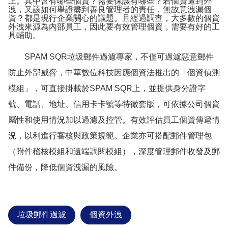
上。其中含有哪些個資？需要保護有哪些？若個資遭到外
洩，又該如何舉證盡到善良管理者的責任，無故意洩漏個
資？都是現行企業關心的議題。且經過調查，大多數的個資
外洩來源為內部員工，因此要有效管理個資，需要有好的工
具輔助。
SPAM SQR
垃圾郵件過濾專家，不僅可過濾惡意郵件
防止外部威脅，中華數位科技因應個資法推出的「個資偵測
模組」，可直接掛載於
SPAM SQR
上，並提供身分證字
號、電話、地址、信用卡卡號等特徵套版，可依據公司個資
屬性和使用情況加以過濾及控管。有效評估員工個資傳遞情
況，以利進行審核與政策規範。企業亦可搭配郵件管理包
（附件稽核模組和遠端調閱模組），深度管理郵件收發及郵
件備份，降低個資洩漏的風險。
垃圾郵件過濾
個資外洩