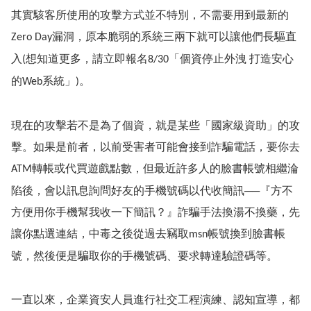
其實駭客所使用的攻擊方式並不特別，不需要用到最新的
漏洞，原本脆弱的系統三兩下就可以讓他們長驅直
Zero Day
入
想知道更多，請立即報名
「個資停止外洩
打造安心
(
8/30
的
系統」
。
Web
)
現在的攻擊若不是為了個資，就是某些「國家級資助」的攻
擊。如果是前者，以前受害者可能會接到詐騙電話，要你去
轉帳或代買遊戲點數，但最近許多人的臉書帳號相繼淪
ATM
陷後，會以訊息詢問好友的手機號碼以代收簡訊──『方不
方便用你手機幫我收一下簡訊？』詐騙手法換湯不換藥，先
讓你點選連結，中毒之後從過去竊取
帳號換到臉書帳
msn
號，然後便是騙取你的手機號碼、要求轉達驗證碼等。
一直以來，企業資安人員進行社交工程演練、認知宣導，都