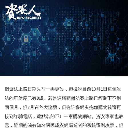
個資法上路日期先前一再更改，但據說目前
月
日這個說
10
1
法的可信度已有
成。若是這樣距離法案上路已經剩下不到
8
兩個月，但
月在各大論壇，仍有許多網友抱怨購物後還再
7
接到詐騙電話，遭點名的不止一家購物網站。資安專家也表
示，近期的確有知名國民成衣網購業者的系統遭到攻擊，但