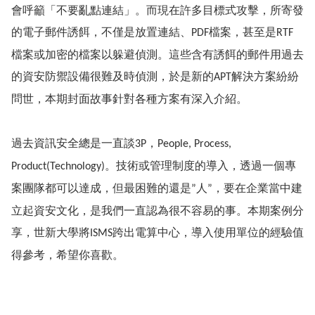
會呼籲「不要亂點連結」。而現在許多目標式攻擊，所寄發
的電子郵件誘餌，不僅是放置連結、
檔案，甚至是
PDF
RTF
檔案或加密的檔案以躲避偵測。這些含有誘餌的郵件用過去
的資安防禦設備很難及時偵測，於是新的
解決方案紛紛
APT
問世，本期封面故事針對各種方案有深入介紹。
過去資訊安全總是一直談
，
3P
People, Process,
。技術或管理制度的導入，透過一個專
Product(Technology)
案團隊都可以達成，但最困難的還是
人
，要在企業當中建
”
”
立起資安文化，是我們一直認為很不容易的事。本期案例分
享，世新大學將
跨出電算中心，導入使用單位的經驗值
ISMS
得參考，希望你喜歡。