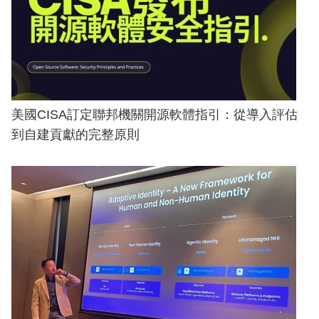
美國CISA訂定聯邦機關開源軟體指引：從導入評估
到自建貢獻的完整原則