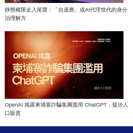
靜態權限走入尾聲：「自適應」成AI代理世代的身分
治理解方
OpenAI 揭露柬埔寨詐騙集團濫用 ChatGPT，疑涉人
口販賣