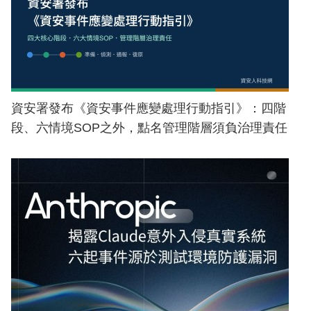
資安署發布《資安事件應變處理行動指引》：四階
段、六情境SOP之外，點名管理階層須負治理責任